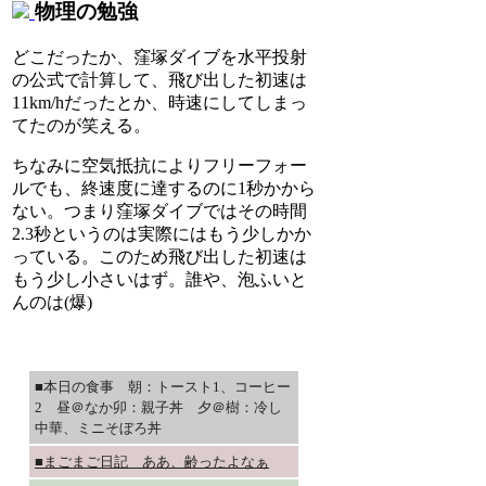
物理の勉強
どこだったか、窪塚ダイブを水平投射
の公式で計算して、飛び出した初速は
11km/hだったとか、時速にしてしまっ
てたのが笑える。
ちなみに空気抵抗によりフリーフォー
ルでも、終速度に達するのに1秒かから
ない。つまり窪塚ダイブではその時間
2.3秒というのは実際にはもう少しかか
っている。このため飛び出した初速は
もう少し小さいはず。誰や、泡ふいと
んのは(爆)
■本日の食事 朝：トースト1、コーヒー
2 昼＠なか卯：親子丼 夕＠樹：冷し
中華、ミニそぼろ丼
■まごまご日記 ああ、齢ったよなぁ