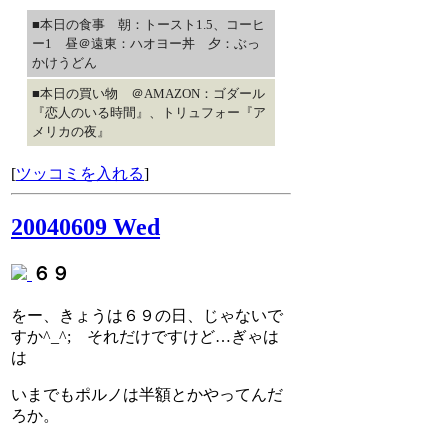
■本日の食事 朝：トースト1.5、コーヒ
ー1 昼＠遠東：ハオヨー丼 夕：ぶっ
かけうどん
■本日の買い物 ＠AMAZON：ゴダール
『恋人のいる時間』、トリュフォー『ア
メリカの夜』
[
ツッコミを入れる
]
20040609 Wed
６９
をー、きょうは６９の日、じゃないで
すか^_^; それだけですけど…ぎゃは
は
いまでもポルノは半額とかやってんだ
ろか。