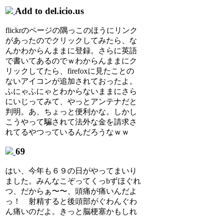
Add to del.icio.us
flickrのページの隅っこのほうにリンク
があったのでクリックしてみたら、な
んかわからんままに登録。さらに英語
で書いてあるのでｗわからんままにク
リックしてたら、firefoxに見たことの
ないアイコンが追加されておったよ。
ふにゃふにゃとわからないままにさら
にいじってみて、やっとアンテナだと
判明。あ、ちょっと便利かな。しかし
こうやって騙されて法外な金を請求さ
れてるやつっているんだろうなｗｗ
69
はい、今年も６９の日がやってまいり
ました。みんなこぞってくっbずほぐれ
つ、だからぁ〜〜、頭痛が痛いんだよ
っ！ 射精すると後頭部がぐわんぐわ
ん痛いのだよ。きっと脳梗塞かもしれ