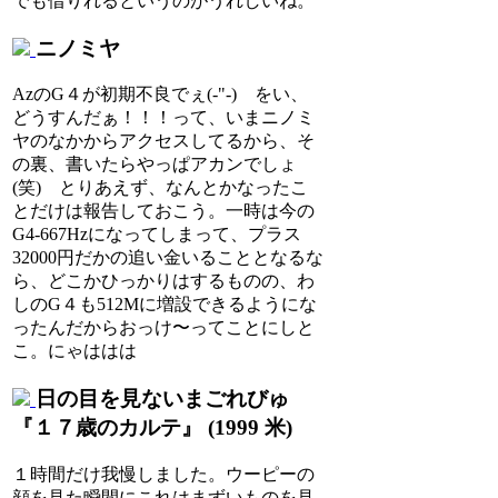
でも借りれるというのがうれしいね。
ニノミヤ
AzのG４が初期不良でぇ(-"-) をい、
どうすんだぁ！！！って、いまニノミ
ヤのなかからアクセスしてるから、そ
の裏、書いたらやっぱアカンでしょ
(笑) とりあえず、なんとかなったこ
とだけは報告しておこう。一時は今の
G4-667Hzになってしまって、プラス
32000円だかの追い金いることとなるな
ら、どこかひっかりはするものの、わ
しのG４も512Mに増設できるようにな
ったんだからおっけ〜ってことにしと
こ。にゃははは
日の目を見ないまごれびゅ
『１７歳のカルテ』 (1999 米)
１時間だけ我慢しました。ウーピーの
顔を見た瞬間にこれはまずいものを見