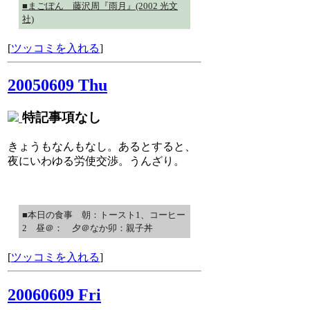
■まごぽん 藤沢周『雨月』(2002 光文
社)
[
ツッコミを入れる
]
20050609 Thu
特記事項なし
きょうもなんもなし。あるとすると、
夜にいわゆる労使交渉。うんざり。
■本日の食事 朝：トースト1、コーヒー
2 昼＠： 夕＠なか卯：親子丼
[
ツッコミを入れる
]
20060609 Fri