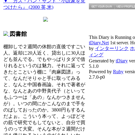
▼ ガス・バン・サント『小説家を見
つけたら』 (2000 英,米)
図書館
This Diary is Running 
tDiary.Net
1st server. H
棚卸しで２週間の休館の直後ですごい
by
インターリンク
ホ
人。返却に20人近く、貸出しに30人ほ
ィング
ども並んでる。でもやっぱりタダで借
Generated by
tDiary
ver
りれるというのは魅力。それに返って
5.1.0
Powered by
Ruby
versi
きたとこという棚に『肉麻図譜』っ
2.7.0-p0
て、なんだそりゃと手に取ってみる
と、なんと中国春画論。それで著者が
な、なんとあの中野美代子（といって
もふつーは「あの」なんかつきません
が）。いつの間にかこんなのまで手を
のばしておったのか。3800円もするん
だよぉ。こういう本って、よっぽどそ
の筋で研究でもしてないと、自分で買
うのって大変。そんな本が２週間だけ