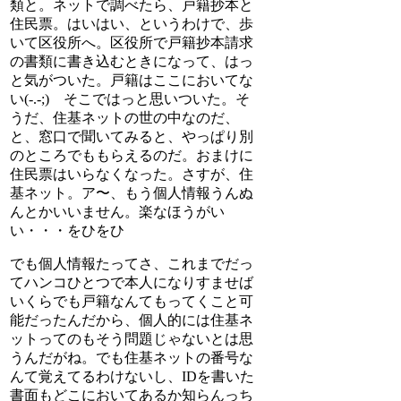
類と。ネットで調べたら、戸籍抄本と
住民票。はいはい、というわけで、歩
いて区役所へ。区役所で戸籍抄本請求
の書類に書き込むときになって、はっ
と気がついた。戸籍はここにおいてな
い(-.-;) そこではっと思いついた。そ
うだ、住基ネットの世の中なのだ、
と、窓口で聞いてみると、やっぱり別
のところでももらえるのだ。おまけに
住民票はいらなくなった。さすが、住
基ネット。ア〜、もう個人情報うんぬ
んとかいいません。楽なほうがい
い・・・をひをひ
でも個人情報たってさ、これまでだっ
てハンコひとつで本人になりすませば
いくらでも戸籍なんてもってくこと可
能だったんだから、個人的には住基ネ
ットってのもそう問題じゃないとは思
うんだがね。でも住基ネットの番号な
んて覚えてるわけないし、IDを書いた
書面もどこにおいてあるか知らんっち