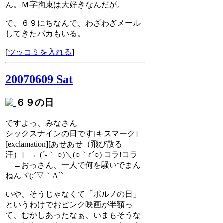
ん。Ｍ字拘束は大好きなんだが。
で、６９にちなんで、わざわざメール
してきたバカもいる。
[
ツッコミを入れる
]
20070609 Sat
６９の日
ですよっ、みなさん
シックスナインの日です[キスマーク]
[exclamation][あせあせ（飛び散る
汗）] ←(´‐｀ ○)＼(○｀ε´○) コラ!コラ
←おっさん、一人で何を騒いでまん
ねんヾ(;´▽｀A``
いや、そうじゃなくて「ポルノの日」
というわけでおピンク映画が半額っ
て、むかしあったなぁ、いまもそうな