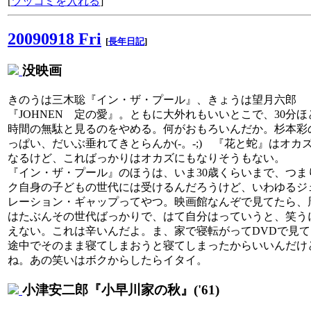
[
ツッコミを入れる
]
20090918 Fri
[
長年日記
]
没映画
きのうは三木聡『イン・ザ・プール』、きょうは望月六郎
『JOHNEN 定の愛』。ともに大外れもいいとこで、30分ほ
時間の無駄と見るのをやめる。何がおもろいんだか。杉本彩
っぱい、だいぶ垂れてきとらんか(-。-;) 『花と蛇』はオカ
なるけど、こればっかりはオカズにもなりそうもない。
『イン・ザ・プール』のほうは、いま30歳くらいまで、つま
ク自身の子どもの世代には受けるんだろうけど、いわゆるジ
レーション・ギャップってやつ。映画館なんぞで見てたら、
はたぶんその世代ばっかりで、はて自分はっていうと、笑う
えない。これは辛いんだよ。ま、家で寝転がってDVDで見て
途中でそのまま寝てしまおうと寝てしまったからいいんだけ
ね。あの笑いはボクからしたらイタイ。
小津安二郎『小早川家の秋』('61)