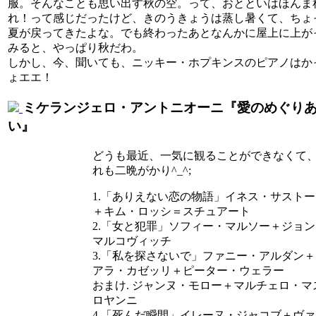
服。そんなことも思い出す秋の空。って、おとといはほんま
れ！って感じだったけど、きのうきょうは蒸し暑くて、ちょ
夏が戻ってきたよな。でも終わったあとなんかに屋上に上が
みると、やっぱり秋だわ。
しかし、今、聞いても、ニッキー・ホプキンスのピアノはか
ょエエ！
ミケランジェロ・アントニオーニ『愛のめぐり
い』
どうも最近、一気に観ることができなくて
れも二晩がかり^_^;
1.「ありえない恋の物語」イネス・サストー
＋キム・ロッシ＝スチュアート
2.「女と犯罪」ソフィー・マルソー＋ジョン
マルコヴィッチ
3.「私を探さないで」ファニー・アルダン＋
アラ・カゼッリ＋ピーター・ウェラー
おまけ. ジャンヌ・モロー＋マルチェロ・マ
ロヤンニ
4.「死んだ瞬間」イレーヌ・ジャコブ＋ヴァ