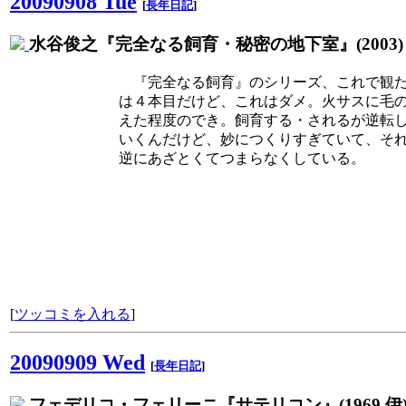
20090908 Tue
[
長年日記
]
水谷俊之『完全なる飼育・秘密の地下室』(2003)
『完全なる飼育』のシリーズ、これで観
は４本目だけど、これはダメ。火サスに毛
えた程度のでき。飼育する・されるが逆転
いくんだけど、妙につくりすぎていて、そ
逆にあざとくてつまらなくしている。
[
ツッコミを入れる
]
20090909 Wed
[
長年日記
]
フェデリコ・フェリーニ『サテリコン』(1969 伊