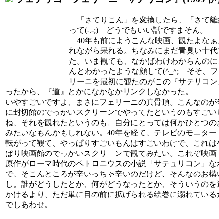
「さてりこん」を変換したら、「さて離
って(-.-;) どうでもいい話ですまそん。
40年も前にようこんな映画、観たよなぁ
れながら呆れる。ちなみにまだ青臭い十代
た。いま観ても、なかばわけわからんのに
んとわかったような顔して(^_^; そそ、
リーニを最初に観たのがこの『サテリコン
ったから、『道』とかになかなかリンクしなかった。
いやすごいですよ、まさにフェリーニの真骨頂。こんなのが
に封切館のでっかいスクリーンでやってたというのもすごい
ね、それを観れたというのも、自分にとっては何かひとつの
みたいなもんかもしれない。40年を経て、テレビのモニター
転がって観て、やっぱりすごいもんはすごいわけで、これは
ぱり映画館のでっかいスクリーンで観てみたい。これぞ映画
原作がローマ時代のペトロニウスの小説「サテュリコン」な
で、そこんところが辛いっちゃ辛いのだけど、そんなのお構
し。誰がどうしたとか、何がどうなったとか、そういうのを
かけるより、ただ単に目の前に拡げられる絵巻に溺れている
でしあわせ。