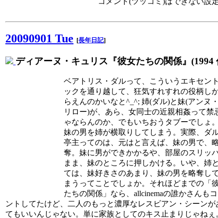
コメント(ツッコミ)はできない設
20090901 Tue
[
長年日記
]
ディアーヌ・キュリス『彼女たちの関係』(1994 
ベアトリス・ダルって、こういうエキセン
ックを通り越して、狂気すれすれの役柄し
らえんのかいなと^_^; 姉(ダル)と妹(アンヌ
リロー)が、あら、女同士の近親相姦って禁
ゃならんのか、でもいちおうタブーでしょ
妹の男を姉が横取りしてしまう。実際、ダ
亭主ってのは、元はと言えば、妹の男で、
奪。妹に男ができかかるや、部屋のスリッ
まま、妹のところに押しかける。いや、姉
ては、妹好きさのあまり、妹の男を略奪し
まうってことでしょか。それほどまでの「
たちの関係」なら、allcinemaの誰かさんも
ントしてたけど、二人のもっと濃厚なレスビアン・シーンが
てもいいんじゃない。単に家族としてのキス止まりじゃねぇ