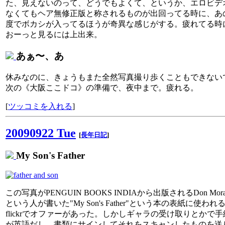
た、見えないのって、どうでもよくて、というか、エロビデ
なくてもヘア無修正版と称されるものが出回ってる時に、あ
度でボカシが入ってるほうが奇異な感じがする。疲れてる時
おーっと見るには上出来。
あぁ〜、あ
休みなのに、きょうもまた全然写真撮り歩くこともできない
次の《大阪ここドコ》の準備で、夜中まで。疲れる。
[
ツッコミを入れる
]
20090922 Tue
[
長年日記
]
My Son's Father
この写真がPENGUIN BOOKS INDIAから出版されるDon Mora
という人が書いた"My Son's Father"という本の表紙に使われ
flickrでオファーがあった。しかしギャラの受け取りとかで手
が英語だし、書類にサインしてそれをスキャンしたものを送