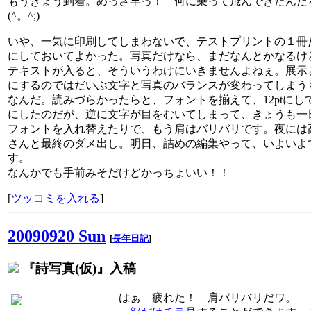
もうきょう到着。めっさ早っ！ 何に乗って飛んできたんだ
(^。^;)
いや、一気に印刷してしまわないで、テストプリントの１冊
にしておいてよかった。写真だけなら、まだなんとかなるけ
テキストが入ると、そういうわけにいきませんよねぇ。展示
にするのではだいぶ文字と写真のバランスが変わってしまう
なんだ。読みづらかったらと、フォントを揃えて、12ptにして
にしたのだが、逆に文字が目をむいてしまって、きょうも一
フォントを入れ替えたりで、もう肩はバリバリです。夜には
さんと最終のダメ出し。明日、詰めの編集やって、いよいよ
す。
なんかでも手前みそだけどかっちょいい！！
[
ツッコミを入れる
]
20090920 Sun
[
長年日記
]
『詩写真(仮)』入稿
はぁ 疲れた！ 肩バリバリだワ。