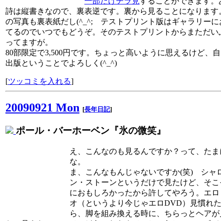
一部だけチラ見
することができます。
詩は縦書きなので、裏表逆です。裏から見ることになります
の写真も裏表紙だし(^_^; テストプリント版はギャラリーに
てるのでいつでもどうぞ。そのテストプリントからまただい
ってますが。
80部限定で3,500円です。ちょっと高いように思えるけど、
出版ということでよろしく(^_^)
[
ツッコミを入れる
]
20090921 Mon
[
長年日記
]
ポール・バーホーベン『氷の微笑』
え、こんなのも見るんですか？って、たま
な。
ま、こんなもんじゃないですか(笑) シャ
ン・ストーンというだけで見たけど、そこ
におもしろかったから許してやろう。エロ
オ（というより今じゃエロDVD）見慣れ
ら、脚を組み換える時に、ちらっとヘアが