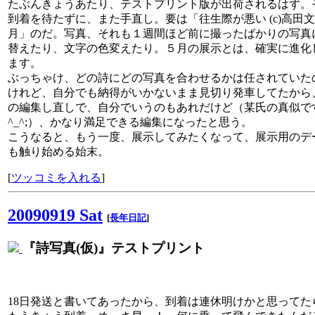
たぶんきょうあたり、テストプリント版が出荷されるはず。
到着を待たずに、また手直し。要は「往生際が悪い (c)高田文
月」のだ。写真、それも１週間ほど前に撮ったばかりの写真
替えたり、文字の色変えたり。５月の展示とは、確実に進化
ます。
ぶっちゃけ、どの詩にどの写真を合わせるかは任されていた
けれど、自分でも納得がいかないまま見切り発車してたから
の編集し直しで、自分でいうのもあれだけど（某氏の真似で
^_^;）、かなり満足できる編集になったと思う。
こうなると、もう一度、展示してみたくなって、展示用のデ
も触り始める始末。
[
ツッコミを入れる
]
20090919 Sat
[
長年日記
]
『詩写真(仮)』テストプリント
18日発送と書いてあったから、到着は連休明けかと思ってた