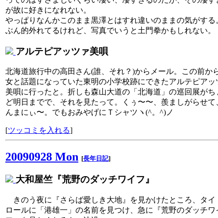
が故に好きになれない。
やっぱりなんかこのまま黒澤とはすれ違いのままの気がする
ぶん的外れてるけれど、写真でいうと土門拳かもしれない。
アルテピアッツァ美唄
北海道旅行中の高田さん(誰、それ？)からメール。この前か
女と話題になっていた東明の小学校跡にできたアルテピアッ
美唄に行ったと。折しも森山大道の「北海道」の巡回展がち
ど明日までで、それを見たって。くぅ〜〜、羨ましがらせて
んまにぃ〜。でもおみやげにＴシャツヽ(^。^)ノ
[
ツッコミを入れる
]
20090928 Mon
[
長年日記
]
大和屋竺『荒野のダッチワイフ』
きのう夜に『さらば愛しき大地』を見かけたところ、タイ
ロールに「港雄一」の名前を見つけ、急に『荒野のダッチワ