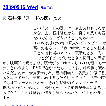
20090916 Wed
[
長年日記
]
石井隆『ヌードの夜』('93)
この『ヌードの夜』はまぁまぁおもしろか
かな。ま、石井隆だから、良くも悪くも石
なのである。どういうこっちゃ^_^;
DVDのおまけの竹中直人のインタビュー
高におもろい！『赤い眩暈』のときの桂木
子との濡れ場のアフレコ裏話だとか、海に
マごとダイビングしたときの長回しの裏話
か。映画館で観るより、寝転がってゆっくりDVDで観ても十
分。というより、DVDでなかったら、このおまけ映像は観れ
いんだよねｗ 余貴美子は石井隆の劇画の「名美」に似てる
ぁと思ってたら、実際に石井隆もそう思っていて、『赤い眩
でもオファー入れたとか、それは監督のインタビューで。
椎名桔平がいいねぇ。「指がぁ〜」って絶叫が最高によろし
ってたら、これは監督に何度も演らされたと、竹中がバラし
すｗ