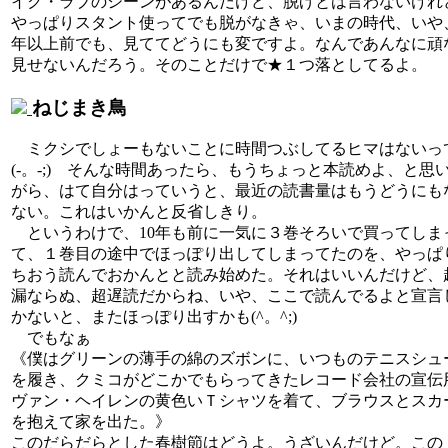
イク・ラブのシーンがあるんだけど、脱げとは言わないけれ
やっぱりスタント使ってでも脱がなきゃ、いまの時代、いや、
年以上前でも、見ててどうにも変ですよ。なんであんなに頑
見せないんだろう。そのことだけで★１つ落としてるよ。
ねじまき鳥
ミクシでしょーもないことに時間つぶしてるヒマはないっ
(-。-;) そんな時間あったら、もうちょっと本読めよ、と思
がら、はて自分はっていうと、最近の読書量はもうどうにも
ない。これはいかんと反省しきり。
というわけで、10年も前に一気に３巻そろいで買ってしま
て、１巻目の途中でほっぽり出してしまってたのを、やっぱ
ちおう読んでおかんとと読み始めた。それはいいんだけど、
漏ならぬ、超遅読だからね、いや、ここで読んでるよと宣言
かないと、またほっぽり出すかも(^。^;)
でもなぁ
《僕はグリーンの薄手の綿のズボンに、いつものテニスシュ
を履き、クミコがどこかでもらってきたレコード会社の宣伝
ヴァン・ヘイレンの黄色いＴシャツを着て、ブラウスとスカ
を抱えて家を出た。》
このだらだらとした春樹節はどうよ。うざいんだけど。この