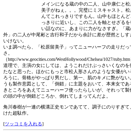
メインになる蔵の中の二人、山中康仁と松
美子がねぇ。。。完璧にミスキャスト。松
んてこれっきりですもん。山中もほとんど
っきりに近いし、この二人を軸とせざるを
い話なのに、あまりに力がなさすぎ。「蔵
外」の二人が中尾彬と吉行和子だから余計に差が歴然としす
いけない。
いま調べたら、「松原留美子」ってニューハーフの走りだっ
さ。
（http://www.geocities.com/WestHollywood/Chelsea/1027/ruby.
道理で、主演の女にしては、ようこれだけぶっさいくなのを
たなと思った。ほかにもっと市松人形さんのような女優がい
ろうに。骨格がやっぱり男だし、第一、肌のキメに艶がない
うも製作意図として、「倒錯」に主題をおいて、本来女であ
きところをあえてニューハーフ使ったらしいが、それって製
の頭の中が倒錯どころか、倒れてしまってんだよ。
角川春樹が一連の横溝正史モンであてて、調子にのりすぎて
けた超駄作。
[
ツッコミを入れる
]