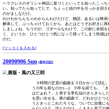
ヘラクレスのギリシャ神話に基づくといっても知ったこっち
い。知ってたら知ってたで、ちょっと頭の中を引っかき回さ
のがましなだけ。
わけわからんちゃわからんわけだけど、物語、あるいは映画
解体して、ぶっちゃけておくから、あとはどうぞお好きに再
しましょね、ちうのが、ゴダールなわけで、この妙に余韻を
く、というか、ひとつひとつ気になって残ってしまう快感は
のだ。
[
ツッコミを入れる
]
20090906 Sun
[
長年日記
]
唐版・風の又三郎
３時間の芝居の戯曲を３日かかって読む
う35年も前なのか(-.-;) 35年を経ても、「
はだぁれ？」と発する李礼仙のきらきらし
を思い出せる。唐の戯曲で、どれかひとつ
うときっとこれだろうな。ついでに自慢に
らないけど、読んだのは、くまさん装丁の