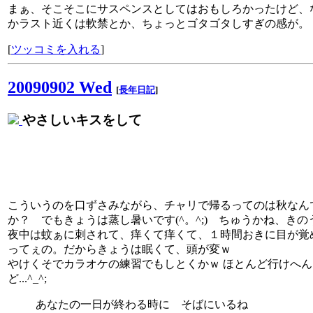
まぁ、そこそこにサスペンスとしてはおもしろかったけど、
かラスト近くは軟禁とか、ちょっとゴタゴタしすぎの感が。
[
ツッコミを入れる
]
20090902 Wed
[
長年日記
]
やさしいキスをして
こういうのを口ずさみながら、チャリで帰るってのは秋なん
か？ でもきょうは蒸し暑いです(^。^;) ちゅうかね、きの
夜中は蚊ぁに刺されて、痒くて痒くて、１時間おきに目が覚
ってぇの。だからきょうは眠くて、頭が変ｗ
やけくそでカラオケの練習でもしとくかｗ ほとんど行けへん
ど...^_^;
あなたの一日が終わる時に そばにいるね