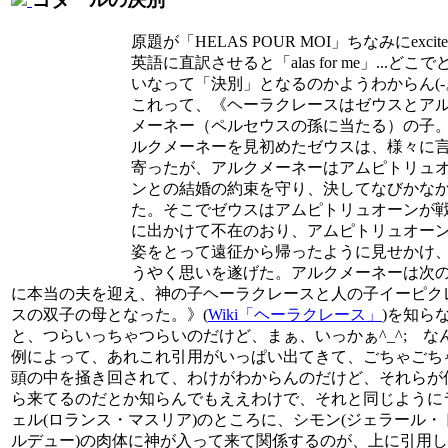
原題が「HELAS POUR MOI」ちなみにexcit
英語に直訳させると「alas for me」...どこで
いなって「決別」となるのかようわからん(-。-
これって、《ヘーラクレースはゼウスとア
メーネー（ペルセウスの孫に当たる）の子
ルクメーネーを見初めたゼウスは、様々に
寄ったが、アルクメーネーはアムピトリュ
ンとの結婚の約束を守り、決してなびかな
た。そこでゼウスはアムピトリュオーンが
に出かけて不在のおり、アムピトリュオー
姿をとって遠征から帰ったように見せかけ
うやく思いを遂げた。アルクメーネーは次
に本当の夫を迎え、神の子ヘーラクレースと人の子イーピク
スの双子の母となった。》(
Wiki「ヘーラクレース」
)を知ら
と、つらいっちゃつらいのだけど、まぁ、いっかぁ^_^; な
例によって、あれこれ引用がいっぱい出てきて、ごちゃごち
頭の中を掻き回されて、わけがわからんのだけど、それらが
ら来てるのだとか知らんでもええわけで、それと同じように
ェル(ロランス・マスリア)のところに、シモン(ジェラール・
ルデュー)の肉体に神が入って来て関係するのが、上に引用