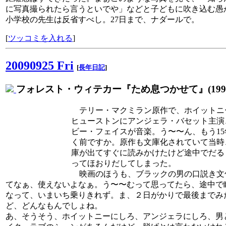
に写真撮られたら言うといでや」などと子どもに吹き込む愚
小学校の先生は反省すべし。27日まで、ナダールで。
[
ツッコミを入れる
]
20090925 Fri
[
長年日記
]
フォレスト・ウィテカー『ため息つかせて』(1995
テリー・マクミラン原作で、ホイットニ
ヒューストンにアンジェラ・バセット主演
ビー・フェイスが音楽。う〜〜ん、もう15
く前ですか。原作も文庫化されていて当時
庫が出てすぐに読みかけたけど途中でだる
ってほおりだしてしまった。
映画のほうも、ブラックの男の口説き文
てなぁ、使えないよなぁ。う〜〜むって思ってたら、途中で
なって、いまいち乗りきれず。ま、２日がかりで最後までみ
ど、どんなもんでしょね。
あ、そうそう、ホイットニーにしろ、アンジェラにしろ、男