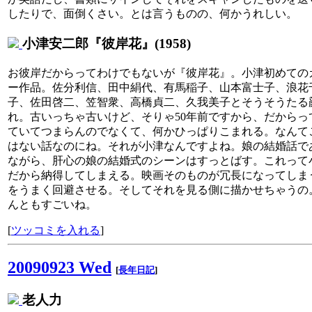
したりで、面倒くさい。とは言うものの、何かうれしい。
小津安二郎『彼岸花』(1958)
お彼岸だからってわけでもないが『彼岸花』。小津初めての
ー作品。佐分利信、田中絹代、有馬稲子、山本富士子、浪花
子、佐田啓二、笠智衆、高橋貞二、久我美子とそうそうたる
れ。古いっちゃ古いけど、そりゃ50年前ですから、だからっ
ていてつまらんのでなくて、何かひっぱりこまれる。なんて
はない話なのにね。それが小津なんですよね。娘の結婚話で
ながら、肝心の娘の結婚式のシーンはすっとばす。これって
だから納得してしまえる。映画そのものが冗長になってしま
をうまく回避させる。そしてそれを見る側に描かせちゃうの
んともすごいね。
[
ツッコミを入れる
]
20090923 Wed
[
長年日記
]
老人力