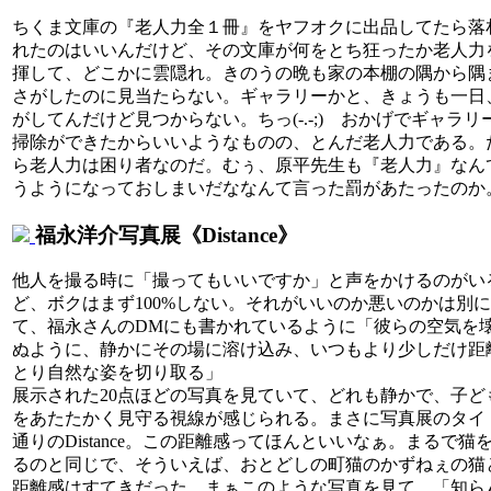
ちくま文庫の『老人力全１冊』をヤフオクに出品してたら落
れたのはいいんだけど、その文庫が何をとち狂ったか老人力
揮して、どこかに雲隠れ。きのうの晩も家の本棚の隅から隅
さがしたのに見当たらない。ギャラリーかと、きょうも一日
がしてんだけど見つからない。ちっ(-.-;) おかげでギャラリ
掃除ができたからいいようなものの、とんだ老人力である。
ら老人力は困り者なのだ。むぅ、原平先生も『老人力』なん
うようになっておしまいだななんて言った罰があたったのか
福永洋介写真展《Distance》
他人を撮る時に「撮ってもいいですか」と声をかけるのがい
ど、ボクはまず100%しない。それがいいのか悪いのかは別
て、福永さんのDMにも書かれているように「彼らの空気を
ぬように、静かにその場に溶け込み、いつもより少しだけ距
とり自然な姿を切り取る」
展示された20点ほどの写真を見ていて、どれも静かで、子ど
をあたたかく見守る視線が感じられる。まさに写真展のタイ
通りのDistance。この距離感ってほんといいなぁ。まるで猫
るのと同じで、そういえば、おとどしの町猫のかずねぇの猫
距離感はすてきだった。まぁこのような写真を見て、「知ら