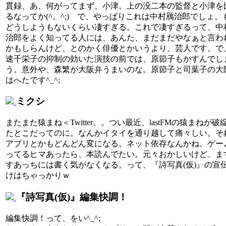
貫録、あ、何がってまず、小津。上の没二本の監督と小津を
るなってか(^。^;) で、やっぱりこれは中村鴈治郎でしょ。
どうしようもないくらい凄すぎる。これで凄すぎるって、中
治郎をよく知ってる人には、あんた、まだまだやなぁと言わ
かもしらんけど、とのかく俳優とかいうより、芸人です。で
速千栄子の抑制の効いた演技の前では、原節子もかすんでし
う。意外や、森繁が大阪弁うまいのな。原節子と司葉子の大
はへたです^_^;
ミクシ
またまた猿まね＜Twitter。。つい最近、lastFMの猿まねが破
たとこだってのに。なんかイタイを通り越して痛々しい。そ
アプリとかもどんどん変になる。ネット依存なんかね。ゲー
ってるヒマあったら、本読んでたい。元々おかしいけど、ま
すあっちには書く気がなくなる。って、『詩写真(仮)』の宣
けはちゃっかりｗ
『詩写真(仮)』編集快調！
編集快調！って、をい^_^;