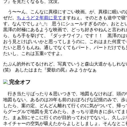
フ』を見たくなるも、沈没。
う〜〜ん、こんなに異様にすごい映画。が、異様に眠いの
ぜだ。
ちょうど２年前に見て
ますねぇ。そのときも途中で寝
す。なんででしょ^_^; 思うにシュールすぎるのか。おとと
黒澤の対極にあるような映画で、どっち好きやねんと言われ
ら、もろ手を挙げて、『ダッチワイフ』です！！ 黒澤のは
おう見とけばいいかと思ってしまうのに、これはまた何度で
たいと思うもんね。通しでなくてもパート、パートだけでも
たいし、これは五重○ですよ。
たぶん的外れてるけれど、写真でいうと森山大道かもしれな
(笑) あしたはまた『愛欲の罠』みようかなぁ
完全オフ
行き当たりばったり＆思いつきで、地図もなければ、頭の
地図もない、あるのは20年も前のおぼろげな記憶のみで、歩
したら、案の定、どんどん離れて行くのに気がついて、帰っ
らグーグルで地図を見てみたら、きっちり逆向きに歩いてま
た。まぁ別にそこに行くのが目的ってわけでないし、久しぶ
ネイチャーの空気が吸えたからよしとしましょ。そんなとこ