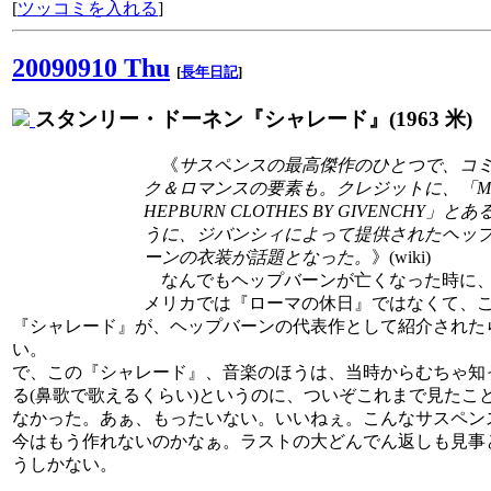
[
ツッコミを入れる
]
20090910 Thu
[
長年日記
]
スタンリー・ドーネン『シャレード』(1963 米)
《
サスペンスの最高傑作のひとつで、コ
ク＆ロマンスの要素も。クレジットに、「MI
HEPBURN CLOTHES BY GIVENCHY」とあ
うに、ジバンシィによって提供されたヘッ
ーンの衣装が話題となった。
》(wiki)
なんでもヘップバーンが亡くなった時に
メリカでは『ローマの休日』ではなくて、
『シャレード』が、ヘップバーンの代表作として紹介された
い。
で、この『シャレード』、音楽のほうは、当時からむちゃ知
る(鼻歌で歌えるくらい)というのに、ついぞこれまで見たこ
なかった。あぁ、もったいない。いいねぇ。こんなサスペン
今はもう作れないのかなぁ。ラストの大どんでん返しも見事
うしかない。