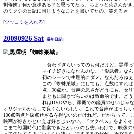
剰修飾」何か意味ある？と思ってたら、ちょうど英さんがき
のミクシの日記に同じようなことを書いてたの、笑えるｗ
[
ツッコミを入れる
]
20090926 Sat
[
長年日記
]
黒澤明『蜘蛛巣城』
食わずぎらいってのも何だけど、黒澤っ
マイチ好きになれんのな。『影武者』なん
初のシーンで生理的にダメ。なんだろねぇ
この『蜘蛛巣城』にしても、点数にすれば、
点、90点か。音声の悪さがどうにも、セリ
まともに聞きづらいのは致命的です。どう
れはDVDやら、家庭での鑑賞のせいじゃ
オリジナルからして良くないらしい。これで音声がばっちり
100点満点と採点せざるを得ないのだけれど、だからって、
映画が好きかといえば好きじゃない。『マクベス』をよくぞ
こまで戦国時代に翻案できたというのも凄いわけで、映像の
ってのはすさまじいくらい凄い、凄すぎるのだが、その凄す