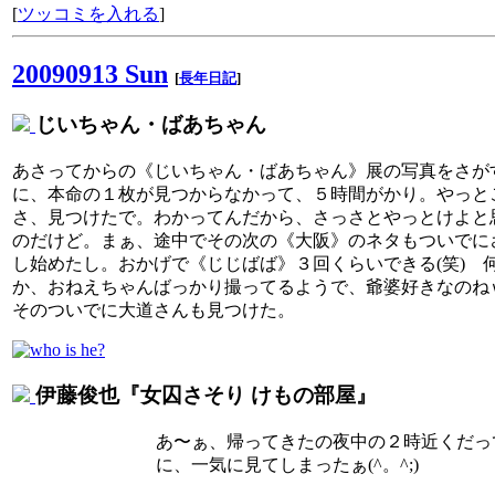
[
ツッコミを入れる
]
20090913 Sun
[
長年日記
]
じいちゃん・ばあちゃん
あさってからの《じいちゃん・ばあちゃん》展の写真をさが
に、本命の１枚が見つからなかって、５時間がかり。やっと
さ、見つけたで。わかってんだから、さっさとやっとけよと
のだけど。まぁ、途中でその次の《大阪》のネタもついでに
し始めたし。おかげで《じじばば》３回くらいできる(笑) 
か、おねえちゃんばっかり撮ってるようで、爺婆好きなの
そのついでに大道さんも見つけた。
伊藤俊也『女囚さそり けもの部屋』
あ〜ぁ、帰ってきたの夜中の２時近くだっ
に、一気に見てしまったぁ(^。^;)