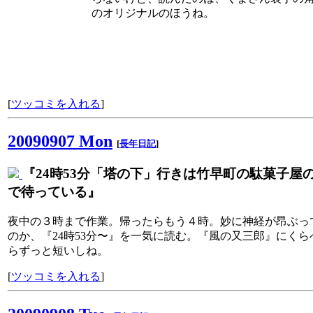
のオリジナルのほうね。
[
ツッコミを入れる
]
20090907 Mon
[
長年日記
]
『24時53分「塔の下」行きは竹早町の駄菓子屋
で待っている』
夜中の３時まで作業。帰ったらもう４時。妙に神経が昂ぶっ
のか、『24時53分〜』を一気に読む。『風の又三郎』にくら
らずっと短いしね。
[
ツッコミを入れる
]