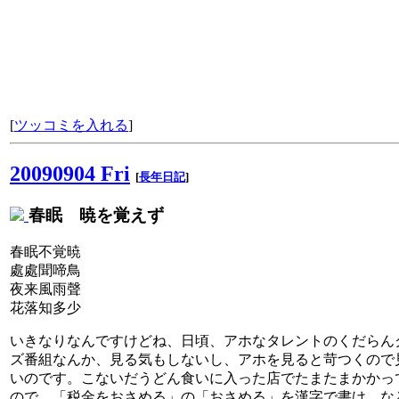
[
ツッコミを入れる
]
20090904 Fri
[
長年日記
]
春眠 暁を覚えず
春眠不覚暁
處處聞啼鳥
夜来風雨聲
花落知多少
いきなりなんですけどね、日頃、アホなタレントのくだらん
ズ番組なんか、見る気もしないし、アホを見ると苛つくので
いのです。こないだうどん食いに入った店でたまたまかかっ
ので、「税金をおさめる」の「おさめる」を漢字で書け、な