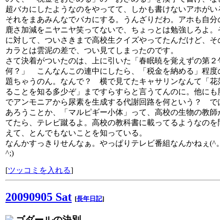
超バカにしたようなのをやってて、しかも書けないアホがい
それをまあみんなでバカにする。うんざりだわ。アホも自分
鹿さ加減をニヤニヤ笑ってないで、ちょっとは勉強しろよ。
に対して、ついさきまで高校生クイズやってたんだけど、そ
カラとは雲泥の差で、つい見てしまったのです。
さて決着がついたのは、上に引いた「春眠暁を覚えずの第２
何？」 こんなんこの連中にしたら、「税金を納める」程度
題ちゃうのん。なんで？ 横で見てたキャサリンなんて「花
ることを知る多少ぞ」まですらすらと言うてんのに。他にも
でアンモニアから尿素を生成する代謝回路を何という？ で
あろうことか、「マルピギー小体」って、高校の生物の教師
てたら、テレビ蹴るよ。高校の教科書に載ってるようなのを
えて、とんでもないことを知っている。
なんかすっきりせんなぁ。やっぱりテレビ番組なんかねぇ(^
^;)
[
ツッコミを入れる
]
20090905 Sat
[
長年日記
]
ゴダールの決別