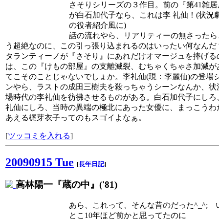
さそりシリーズの３作目。前の『第41雑居
が白石加代子なら、これは李 礼仙！(状況
の役者紹介風に)
話の流れやら、リアリティーの無さったら
う超絶なのに、この引っ張り込まれるのはいったい何なん
タランティーノが『さそり』にあれだけオマージュを捧げる
は、この『けもの部屋』の支離滅裂、むちゃくちゃさ加減が
てこそのことじゃないでしょか。李礼仙(現：李麗仙)の登場
ンやら、ラストの成田三樹夫を殺っちゃうシーンなんか、状
場時代の李礼仙を彷彿させるものがある。白石加代子にしろ
礼仙にしろ、当時の異端の極北にあった女優に、まっこうわ
あえる梶芽衣子ってのもスゴイよなぁ。
[
ツッコミを入れる
]
20090915 Tue
[
長年日記
]
高林陽一『蔵の中』('81)
あら、これって、そんな昔のだった^_^; 
とこ10年ほど前かと思ってたのに