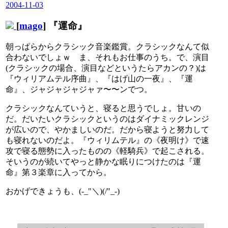
2004-11-03
[
mago
] 『運命』
朝っぱらからクラシック音楽鑑賞。クラシックなんて似
合わないでしょｗ ま、それもお仕事のうち。で、演目
(クラシックの場合、演目などというたらアカンの？)は
『ウィリアムテル序曲』、『はげ山の一夜』、『運
命』、ジャジャジャジャァ〜〜ンでつ。
クラシックなんていうと、寝ると思うでしょ。甘いの
だ。だいたいクラシックというのはダイナミックレンジ
が広いので、やかましいのだ。だから寝ようと努力して
も寝れないのだよ。『ウィリムテル』の《夜明け》で速
攻で寝る態勢に入ったものの《軽騎兵》で起こされる。
そいうのが続いてやっと静かな眠りにつけたのは『運
命』第３楽章に入ってから。
おかげできょうも、(-_"＼)(/"_-)