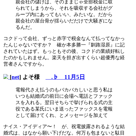
親会社の儲けは、そのままじゃ全部税金に取
られてしまうから、それを吸収する会社がグ
ループ内にあってもいい、みたいな。だから
親会社の屋台骨が揺らいだだけで大騒ぎにな
るんだ。
コクドって会社、ずっと赤字で税金なんて払ってなかっ
たんじゃないですか？ 確か本多勝一『釧路湿原』に記
されていたはず。もっともその後、コクドの業績好転し
たのかもしれません。楽天を担ぎ出すくらい超優秀な経
営者さんですから。
[
net
] よそ様
.♭ 11月5日
電報代さえ払うのもバカバカしいと思う私は
いつも結婚式の前日に会場へ電話とファック
スを入れる。翌日そちらで挙げられる式の主
役である某氏にいま送ったファックスを電報
として届けてくれ、とメッセージを加えて
ナイス・アイディア〜！ が、祝電披露されるような結
婚式は、はなから願い下げだな。何万も包まないと駄目