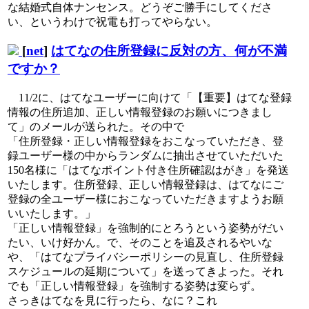
な結婚式自体ナンセンス。どうぞご勝手にしてくださ
い、というわけで祝電も打ってやらない。
[
net
]
はてなの住所登録に反対の方、何が不満
ですか？
11/2に、はてなユーザーに向けて「【重要】はてな登録
情報の住所追加、正しい情報登録のお願いにつきまし
て」のメールが送られた。その中で
「住所登録・正しい情報登録をおこなっていただき、登
録ユーザー様の中からランダムに抽出させていただいた
150名様に「はてなポイント付き住所確認はがき」を発送
いたします。住所登録、正しい情報登録は、はてなにご
登録の全ユーザー様におこなっていただきますようお願
いいたします。」
「正しい情報登録」を強制的にとろうという姿勢がだい
たい、いけ好かん。で、そのことを追及されるやいな
や、「はてなプライバシーポリシーの見直し、住所登録
スケジュールの延期について」を送ってきよった。それ
でも「正しい情報登録」を強制する姿勢は変らず。
さっきはてなを見に行ったら、なに？これ