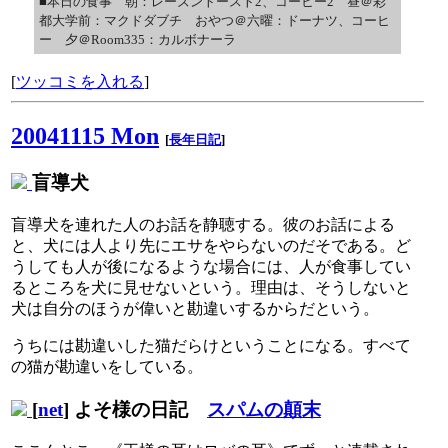
■本日の食事 朝：レーズントースト2、コーヒー2 昼＠彩
都大学前：マクドダブチ おやつ＠六曜：ドーナツ、コーヒ
ー 夕＠Room335：カルボナーラ
[
ツッコミを入れる
]
20041115 Mon
[
長年日記
]
盲導犬
盲導犬を連れた人のお話を静聴する。彼のお話による
と、犬には人より先にエサをやらないのだそである。ど
うしても人が後になるような場合には、人が食事してい
るところを犬に見せないという。理由は、そうしないと
犬は自分のほうが偉いと勘違いするからだという。
うちには勘違いした猫だらけということになる。すべて
の猫が勘違いをしている。
[
net
] よそ様の日記
スパムの顛末