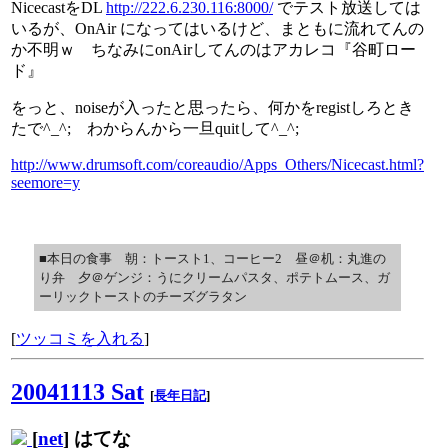
NicecastをDL
http://222.6.230.116:8000/
でテスト放送しては
いるが、OnAir になってはいるけど、まともに流れてんの
か不明ｗ ちなみにonAirしてんのはアカレコ『谷町ロー
ド』
をっと、noiseが入ったと思ったら、何かをregistしろとき
たで^_^; わからんから一旦quitして^_^;
http://www.drumsoft.com/coreaudio/Apps_Others/Nicecast.html?
seemore=y
■本日の食事 朝：トースト1、コーヒー2 昼＠机：丸進の
り弁 夕＠ゲンジ：うにクリームパスタ、ポテトムース、ガ
ーリックトーストのチーズグラタン
[
ツッコミを入れる
]
20041113 Sat
[
長年日記
]
[
net
] はてな