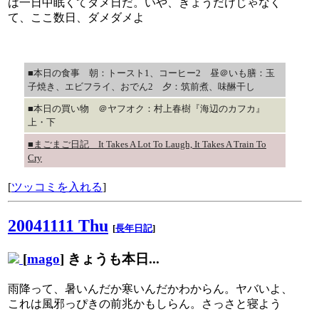
は一日中眠くてダメ日だ。いや、きょうだけじゃなく
て、ここ数日、ダメダメよ
■本日の食事 朝：トースト1、コーヒー2 昼＠いも膳：玉
子焼き、エビフライ、おでん2 夕：筑前煮、味醂干し
■本日の買い物 ＠ヤフオク：村上春樹『海辺のカフカ』
上・下
■まごまご日記 It Takes A Lot To Laugh, It Takes A Train To
Cry
[
ツッコミを入れる
]
20041111 Thu
[
長年日記
]
[
mago
] きょうも本日...
雨降って、暑いんだか寒いんだかわからん。ヤバいよ、
これは風邪っぴきの前兆かもしらん。さっさと寝よう