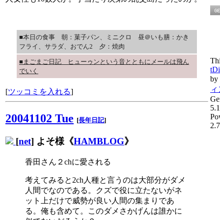
■本日の食事 朝：菓子パン、ミニクロ 昼＠いも膳：かき
フライ、サラダ、おでん2 夕：焼肉
Th
■まごまご日記 ヒューゥンという音とともにメールは飛ん
tDi
でいく
by
ィ
[
ツッコミを入れる
]
Ge
5.1
20041102 Tue
Po
[
長年日記
]
2.7
[
net
] よそ様《
HAMBLOG
》
香田さん２chに愛される
考えてみると2ch人種と言うのは大部分がダメ
人間でなのである。クズで役に立たないがネ
ット上だけで威勢が良い人間の集まりであ
る。俺も含めて。このダメさかげんは誰かに