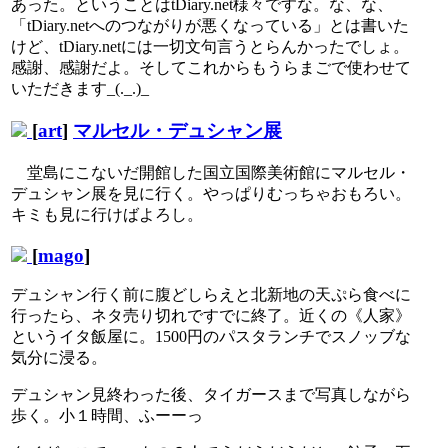
あった。ということはtDiary.net様々ですな。な、な、
「tDiary.netへのつながりが悪くなっている」とは書いた
けど、tDiary.netには一切文句言うとらんかったでしょ。
感謝、感謝だよ。そしてこれからもうらまごで使わせて
いただきます_(._.)_
[
art
]
マルセル・デュシャン展
堂島にこないだ開館した国立国際美術館にマルセル・
デュシャン展を見に行く。やっぱりむっちゃおもろい。
キミも見に行けばよろし。
[
mago
]
デュシャン行く前に腹どしらえと北新地の天ぷら食べに
行ったら、ネタ売り切れですでに終了。近くの《人家》
というイタ飯屋に。1500円のパスタランチでスノッブな
気分に浸る。
デュシャン見終わった後、タイガースまで写真しながら
歩く。小１時間、ふーーっ