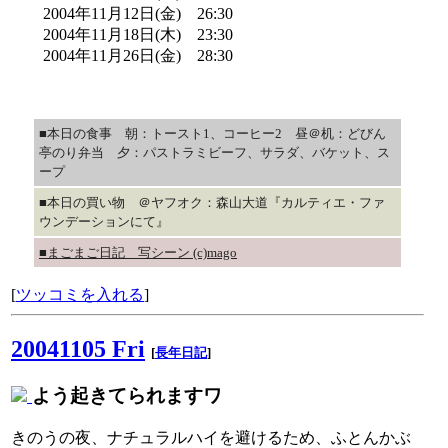
2004年11月12日(金) 26:30
2004年11月18日(木) 23:30
2004年11月26日(金) 28:30
■本日の食事 朝：トースト1、コーヒー2 昼＠机：どびん
亭のり弁当 夕：パストラミビーフ、サラダ、バケット、ス
ープ
■本日の買い物 ＠ヤフオク：森山大道『カルティエ・ファ
ウンデーションにて』
■まごまご日記 写シーン (c)mago
[
ツッコミを入れる
]
20041105 Fri
[
長年日記
]
よう起きてられますワ
きのうの夜、ナチュラルハイを避けるため、ふとんかぶ