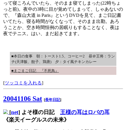
って寝ころんでいたら、そのまま寝てしまった(22時ちょ
っと前)。夜中の3時に目が覚めてしまって、しゃあないの
で、『森山大道 in Paris』というDVDを見て、まご日記書
いてたら、寝る時間がなくなって、そのまま出勤。あろ
うことか、空き時間恒例の居眠りもすることなく、夜は
夜でテニス。はい、まだ起きてます。
■本日の食事 朝：トースト1.5、コーヒー2 昼＠王将：ラン
チ(天津飯、餃子、鶏唐) 夕：タイ風チキンカレー
■まごまご日記 『不死鳥』
[
ツッコミを入れる
]
20041106 Sat
[
長年日記
]
[
net
] よそ様の日記
王様の耳はロバの耳
《楽天イーグルスの未来》