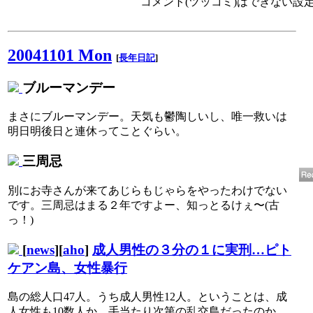
コメント(ツッコミ)はできない設
20041101 Mon
[
長年日記
]
ブルーマンデー
まさにブルーマンデー。天気も鬱陶しいし、唯一救いは
明日明後日と連休ってことぐらい。
三周忌
別にお寺さんが来てあじらもじゃらをやったわけでない
です。三周忌はまる２年ですよー、知っとるけぇ〜(古
っ！)
[
news
][
aho
]
成人男性の３分の１に実刑…ピト
ケアン島、女性暴行
島の総人口47人。うち成人男性12人。ということは、成
人女性も10数人か。手当たり次第の乱交島だったのか。