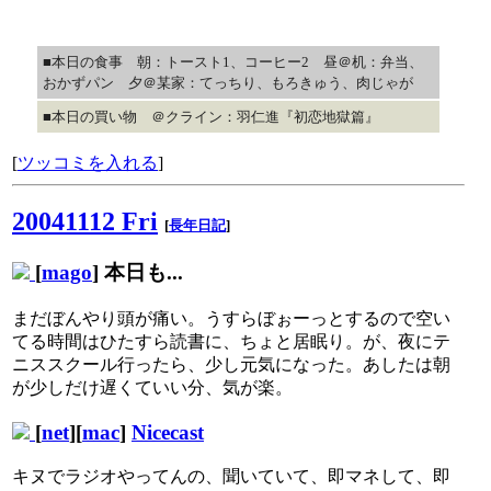
■本日の食事 朝：トースト1、コーヒー2 昼＠机：弁当、
おかずパン 夕＠某家：てっちり、もろきゅう、肉じゃが
■本日の買い物 ＠クライン：羽仁進『初恋地獄篇』
[
ツッコミを入れる
]
20041112 Fri
[
長年日記
]
[
mago
] 本日も...
まだぼんやり頭が痛い。うすらぼぉーっとするので空い
てる時間はひたすら読書に、ちょと居眠り。が、夜にテ
ニススクール行ったら、少し元気になった。あしたは朝
が少しだけ遅くていい分、気が楽。
[
net
][
mac
]
Nicecast
キヌでラジオやってんの、聞いていて、即マネして、即