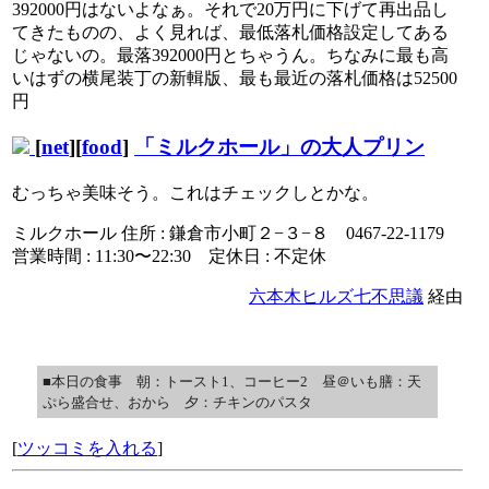
392000円はないよなぁ。それで20万円に下げて再出品し
てきたものの、よく見れば、最低落札価格設定してある
じゃないの。最落392000円とちゃうん。ちなみに最も高
いはずの横尾装丁の新輯版、最も最近の落札価格は52500
円
[
net
][
food
]
「ミルクホール」の大人プリン
むっちゃ美味そう。これはチェックしとかな。
ミルクホール 住所 : 鎌倉市小町２−３−８ 0467-22-1179
営業時間 : 11:30〜22:30 定休日 : 不定休
六本木ヒルズ七不思議
経由
■本日の食事 朝：トースト1、コーヒー2 昼＠いも膳：天
ぷら盛合せ、おから 夕：チキンのパスタ
[
ツッコミを入れる
]