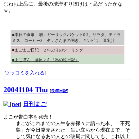
むねお上品に、最後の渋滞すり抜けは下品だったかな
ｗ。
■本日の食事 朝：ガーリックバケット0.5、サラダ、ティラ
ミス、コーヒー3 夕：さんまの開き、キンピラ、豆乳汁
■まごまご日記 ２年ぶりのツーリング
■まごぽん 藤原マキ『私の絵日記』
[
ツッコミを入れる
]
20041104 Thu
[
長年日記
]
[
net
]
日刊まご
まごが告白本を発売！
まごがこれまでの人生を赤裸々に語った本、「不死
鳥」が今日発売された。生い立ちから現在まで、そ
して気になるあの人との破局に関しても、これ以上