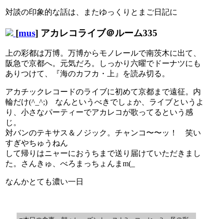
対談の印象的な話は、またゆっくりとまご日記に
[
mus
] アカレコライブ＠ルーム335
上の彩都は万博。万博からモノレールで南茨木に出て、
阪急で京都へ。元気だろ。しっかり六曜でドーナツにも
ありつけて、『海のカフカ・上』を読み切る。
アカチックレコードのライブに初めて京都まで遠征。内
輪だけ(^_^;) なんというべきでしょか、ライブというよ
り、小さなパーティーでアカレコが歌ってるという感
じ。
対バンのテキサス＆ノジック。チャンコ〜〜ッ！ 笑い
すぎやちゅうねん
して帰りはニャーにおうちまで送り届けていただきまし
た。さんきゅ、べろまっちょんまm(_
なんかとても濃い一日