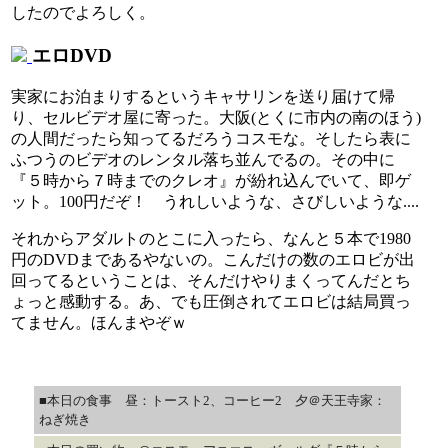
したのでよろしく。
エロDVD
実家にお泊まりするというキャサリンを送り届けて帰
り、セルビデオ屋に寄った。大阪(とくに市内の南のほう)
の人間だったら知ってるだろうコスモな。そしたら表に
ふつうのビデオのレンタル落ち並んでるの。その中に
『５時から７時までのクレオ』が紛れ込んでいて、即ゲ
ット。100円だぞ！ うれしいような、さびしいような....
それからアダルトのとこに入ったら、なんと５本で1980
円のDVDまであるやないの。こんだけの数のエロビが出
回ってるということは、そんだけやりまくってんだとち
ょっと感動する。あ、でも圧倒されてエロビは結局買っ
てません。ほんまやぞｗ
■本日の食事 昼：トースト2、コーヒー2 夕＠天王寺家：
ねぎ焼き