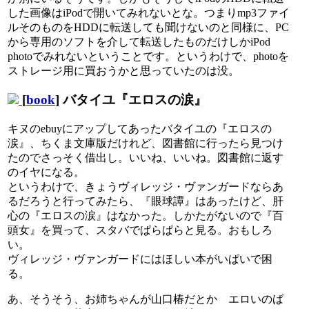
した画像はiPodで開いてみれないとな。つまりmp3ファイ
ルそのものをHDDに転送しても聞けないのと同様に、PC
から専用のソフトを介して転送したものだけしかiPod
photoでみれないということです。というわけで、photoを
ストレージ用に買おうかと思っていたのは没。
[
book
] バタイユ『エロスの涙』
キヌのebuyにアップしてあったバタイユの『エロスの
涙』、ちくま文庫版だけれど、図書館に行ったら見つけ
たのでさっそく借出し。いいね、いいね。図書館に返す
のイヤになる。
というわけで、きょうヴィレッジ・ヴァンガードならあ
るだろうと行ってみたら、『眼球譚』はあったけど、肝
心の『エロスの涙』はなかった。しかたがないので『百
頭女』を買って、スタバでぱらぱらと見る。おもしろ
い。
ヴィレッジ・ヴァンガードにはほしい本がいぱいで困
る。
あ、そうそう、お姉ちゃんが山口椿だとか エロいのば