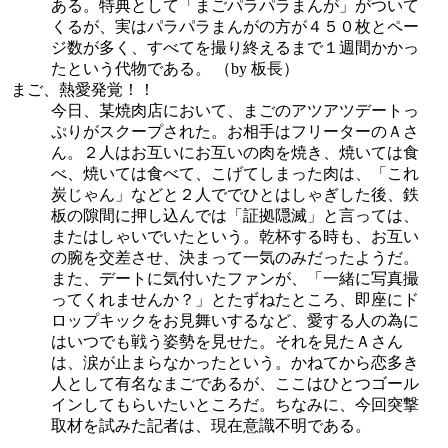
ある。特典として「まごパラパラまんが」がついて
くるが、実はパラパラまんがの方が４５０枚とペー
ジ数が多く、すべてを撮り終えるまで１週間かかっ
たという代物である。 （by 板長）
まご、熱愛発覚！！
今日、某焼肉店において、まごのアツアツデートっ
ぷりがスクープされた。お相手はフリーターのＡさ
ん。２人はお互いにお互いの肉を焼き、焼いては食
べ、焼いては食べて、こげてしまった肉は、「これ
炭じゃん」などと２人ででひとはしゃぎした後、鉄
板の隙間に押し込んでは「証拠隠滅」と言っては、
またはしゃいでいたという。乾杯する時も、お互い
の腕を交差させ、決まって一気のみだったようだ。
また、デートに気付いたファンが、「一緒に写真撮
ってくれませんか？」とたずねたところ、即座にド
ロップキックをお見舞いするなど、愛する人の為に
はいつでも戦う姿勢を見せた。それを見たＡさん
は、涙が止まらなかったという。かねてから恋多き
人として有名なまごであるが、ここはひとつゴール
インしてもらいたいところだ。ちなみに、今回突撃
取材を試みた記者は、現在意識不明である。