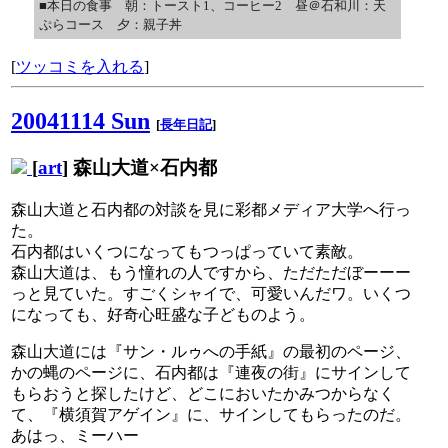
■本日の食事 朝：トースト1、コーヒー2 昼＠石和川：天
ぷらコース 夕：親子丼
[
ツッコミを入れる
]
20041114 Sun
[
長年日記
]
[
art
] 森山大道×石内都
森山大道と石内都の対談を見に彩都メディア大学へ行っ
た。
石内都はいくつになってもつっぱっていて素敵。
森山大道は、もう憧れの人ですから、ただただぼーーー
っと見ていた。すごくシャイで、可愛いんだワ。いくつ
になっても、好奇心旺盛な子どものよう。
森山大道には『サン・ルゥへの手紙』の最初のページ、
かの蝿のページに、石内都は『連夜の街』にサインして
もらおうと探したけど、どこにおいたかみつからなく
て、『横須賀アゲイン』に、サインしてもらったのだ。
あはっ、ミーハー