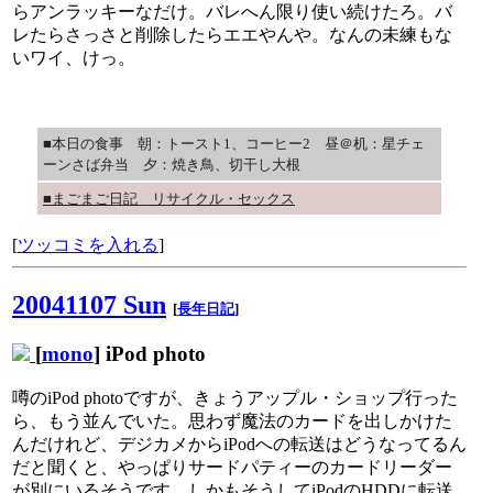
らアンラッキーなだけ。バレへん限り使い続けたろ。バ
レたらさっさと削除したらエエやんや。なんの未練もな
いワイ、けっ。
■本日の食事 朝：トースト1、コーヒー2 昼＠机：星チェ
ーンさば弁当 夕：焼き鳥、切干し大根
■まごまご日記 リサイクル・セックス
[
ツッコミを入れる
]
20041107 Sun
[
長年日記
]
[
mono
] iPod photo
噂のiPod photoですが、きょうアップル・ショップ行った
ら、もう並んでいた。思わず魔法のカードを出しかけた
んだけれど、デジカメからiPodへの転送はどうなってるん
だと聞くと、やっぱりサードパティーのカードリーダー
が別にいるそうです。しかもそうしてiPodのHDDに転送