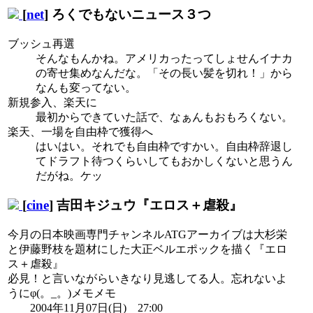
[
net
] ろくでもないニュース３つ
ブッシュ再選
そんなもんかね。アメリカったってしょせんイナカ
の寄せ集めなんだな。「その長い髪を切れ！」から
なんも変ってない。
新規参入、楽天に
最初からできていた話で、なぁんもおもろくない。
楽天、一場を自由枠で獲得へ
はいはい。それでも自由枠ですかい。自由枠辞退し
てドラフト待つくらいしてもおかしくないと思うん
だがね。ケッ
[
cine
] 吉田キジュウ『エロス＋虐殺』
今月の日本映画専門チャンネルATGアーカイブは大杉栄
と伊藤野枝を題材にした大正ベルエポックを描く『エロ
ス＋虐殺』
必見！と言いながらいきなり見逃してる人。忘れないよ
うにφ(。_。)メモメモ
2004年11月07日(日) 27:00