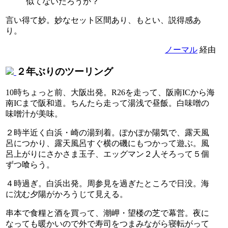
似てないだろうか？
言い得て妙。妙なセット区間あり、もとい、説得感あ
り。
ノーマル
経由
２年ぶりのツーリング
10時ちょっと前、大阪出発。R26を走って、阪南ICから海
南ICまで阪和道。ちんたら走って湯浅で昼飯。白味噌の
味噌汁が美味。
２時半近く白浜・崎の湯到着。ぽかぽか陽気で、露天風
呂につかり、露天風呂すぐ横の磯にもつかって遊ぶ。風
呂上がりにさかさま玉子、エッグマン２人そろって５個
ずつ喰らう。
４時過ぎ。白浜出発。周参見を過ぎたところで日没。海
に沈む夕陽がかろうじて見える。
串本で食糧と酒を買って、潮岬・望楼の芝で幕営。夜に
なっても暖かいので外で寿司をつまみながら寝転がって