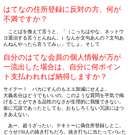
はてなの住所登録に反対の方、何が
不満ですか？
ことばを換えて言うと、「（こっちはやな、ネットウ
ヨ退治する言うとんねん。）なんか文句あんの？文句あ
んねんやったら言うてみぃ」でしょ。そして
自分のはてな会員の個人情報が万が
一流出した場合は、自分に何ポイン
ト支払われれば納得しますか？
サイテー！ バカにすんのもエエ加減にせえよ。
大義名分はどうでもいいの。このような質問を平気で掲
げることができる品性のなさが生理的に我慢できない。
仮に冗談であったとしても、おもしろくない冗談にはつ
きあえない。
あー、超うざったい。テキトーに偽住所登録しとこ。
どうせ150人の抜き打ちだろ。抜き打ちに当たってバレた