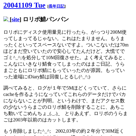
20041109 Tue
[
長年日記
]
[
site
] ロリポ鯖パンパン
ロリポにディスク使用量見に行ったら、がっつり200M使
ってしまってるじゃない。これはたまりません。もうま
ったくといってスペースないですよ。ついこないだは70m
ほどまだ空いていたので安心してたんだけど。大慌てで
ゴミ^_^;を処分して10M回復させた。よく考えてみると、
こんなにいきなり鯖食ってしまったのはまご日記、うら
まごともにロリポ鯖にもっていったのが原因。もってい
った途端にtDiary鯖は回復しとるし(^_^;)
調べてみると、ログが１年で5Mほどくっていて、さらに
cacheを作るようになっていてこれらのデータだけでバカ
にならないことが判明。というわけで、まだアクセス数
の少ないうらまごのロリポ鯖を削除することに、あちこ
ち動いてごめんちょ_(._.)_ とりあえず、ロリポのうらま
ごは2003年以前のはカットします。
もう削除しました^_^; 2002,03年の約２年分で30M近く