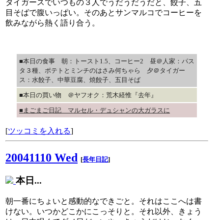
タイガースでいつもの３人でうだうだうだと、餃子、五
目そばで腹いっぱい。そのあとサンマルコでコーヒーを
飲みながら熱く語り合う。
■本日の食事 朝：トースト1.5、コーヒー2 昼＠人家：パス
タ３種、ポテトとミンチのはさみ何ちゃら 夕＠タイガー
ス：水餃子、中華豆腐、焼餃子、五目そば
■本日の買い物 ＠ヤフオク：荒木経惟『去年』
■まごまご日記 マルセル・デュシャンの大ガラスに
[
ツッコミを入れる
]
20041110 Wed
[
長年日記
]
本日...
朝一番にちょいと感動的なできごと。それはここへは書
けない。いつかどこかにこっそりと。それ以外、きょう