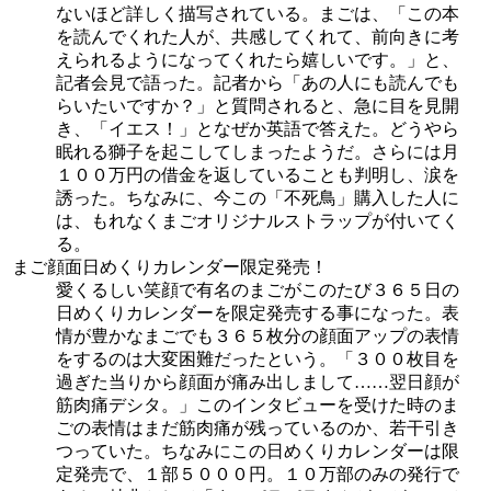
ないほど詳しく描写されている。まごは、「この本
を読んでくれた人が、共感してくれて、前向きに考
えられるようになってくれたら嬉しいです。」と、
記者会見で語った。記者から「あの人にも読んでも
らいたいですか？」と質問されると、急に目を見開
き、「イエス！」となぜか英語で答えた。どうやら
眠れる獅子を起こしてしまったようだ。さらには月
１００万円の借金を返していることも判明し、涙を
誘った。ちなみに、今この「不死鳥」購入した人に
は、もれなくまごオリジナルストラップが付いてく
る。
まご顔面日めくりカレンダー限定発売！
愛くるしい笑顔で有名のまごがこのたび３６５日の
日めくりカレンダーを限定発売する事になった。表
情が豊かなまごでも３６５枚分の顔面アップの表情
をするのは大変困難だったという。「３００枚目を
過ぎた当りから顔面が痛み出しまして……翌日顔が
筋肉痛デシタ。」このインタビューを受けた時のま
ごの表情はまだ筋肉痛が残っているのか、若干引き
つっていた。ちなみにこの日めくりカレンダーは限
定発売で、１部５０００円。１０万部のみの発行で