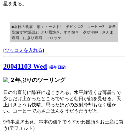
星を見る。
■本日の食事 朝：トースト1、チビクロ2、コーヒー2 昼＠
高城食堂(湯浅)：ぶり照焼き、すき焼き 夕＠潮岬：さんま
寿司、にぎり寿司、コロッケ
[
ツッコミを入れる
]
20041103 Wed
[
長年日記
]
２年ぶりのツーリング
日の出直前に酔狂に起こされる。水平線近くは薄曇りで
少しだけ上がったところでやっと朝日が顔を見せる。天
上はきょうも快晴。思ったほどの放射冷却もなく暖か
い。コーヒーであさごはんをうだうだうだと。
9時半過ぎ出発。串本の儀平でうすかわ饅頭をお土産に買
う(デフォルト)。