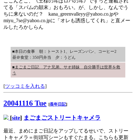
ここんとこ、《王様の耳はロバの耳》でずっと連載され
てる「スパムの顛末」おもろい。が、しかし、なんでう
ちに来ないのだ？ kana_greenvalleyy@yahoo.co.jpや
miyu_7se@yahoo.co.jpに「オレも誘惑してくれ」と直メー
ルしたろかしらん
■本日の食事 朝：トースト1、レーズンパン、コーヒー2
昼＠食堂：350円弁当 夕：うどん
■まごまご日記 アナ兄弟、サオ姉妹 自分勝手は世界を救
う
[
ツッコミを入れる
]
20041116 Tue
[
長年日記
]
[
site
]
まごまごストリートキャメラ
最近、まめにまご日記をアップしてるせいで、ストリー
トキャメラ＝街頭写シーンもすぐたまる。こちらも更新