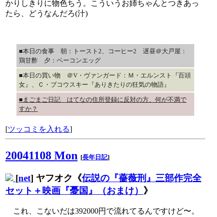
かりしきりに物色ちう。こういうお姉ちゃんとつきあっ
たら、どうなんだろ(汁)
■本日の食事 朝：トースト2、コーヒー2 遅昼＠大戸屋：
鶏甘酢 夕：ベーコンエッグ
■本日の買い物 ＠V・ヴァンガード：Ｍ・エルンスト『百頭
女』、Ｃ・ブコウスキー『ありきたりの狂気の物語』
■まごまご日記 はてなの住所登録に反対の方、何が不満で
すか？
[
ツッコミを入れる
]
20041108 Mon
[
長年日記
]
[
net
] ヤフオク《
伝説の『薔薇刑』三部作完全
セット＋映画『憂国』（おまけ）
》
これ、こないだは392000円で流れてるんですけど〜。