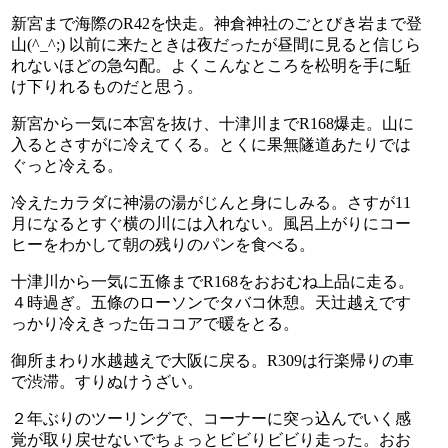
新宮まで海際のR42を快走。神倉神社のごとびき岩まで登
山(^_^;) 以前に来たときは夜だったが昼間に見ると信じら
れないほどの急勾配。よくこんなところを松明を手に駈
け下りれるものだと思う。
新宮から一気に本宮を抜け、十津川までR168爆走。山に
入るとさすがに冷えてくる。とくに果無隧道あたりでは
ぐっと冷える。
冷えたカラダに神湯の湯がじんと身にしみる。さすが11
月になるとすぐ横の川には入れない。風呂上がりにコー
ヒーをわかして朝の残りのパンを食べる。
十津川から一気に五條までR168をおおむね上品に走る。
４時過ぎ。五條のローソンでタバコ休憩。天辻越えです
っかり冷えきった缶ココアで暖をとる。
御所まわり水越越えで大阪に戻る。R309は行楽帰りの車
で渋滞。すりぬけうざい。
２年ぶりのツーリングで、コーナーに突っ込んでいく感
覚が取り戻せないでちょっとビビりビビり走った。おお