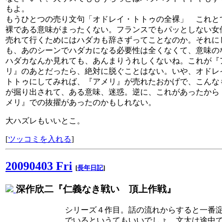
もよ。
もうひとつの売り文句「オドレイ・トトゥの全裸」 これと
裸である意味がまったくない。フランスでもパッとしない女
売れて行くためにはハダカも辞さずってことなのか。それに
も、あのシーンでハダカになる必要性は全くなくて、意味の
ハダカなんか見れても、あんまりうれしくないね。これが『
リ』のあとだったら、絶対に脱ぐことはない。いや、オドレ
トトゥにしてみれば、『アメリ』が売れたおかげで、こんな
が掘り出されて、ある意味、迷惑。逆に、これがあったから
メリ』での抜擢があったのかもしれない。
大ハズレもいいとこ。
[
ツッコミを入れる
]
20090403 Fri
[
長年日記
]
深作欣二『仁義なき戦い 頂上作戦』
シリーズ４作目。話の流れからすると一番
でいるというてもいいでしょ。文太は途中