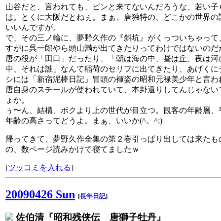
山谷だと、言われても、ピンと来てないんだろうな、若い子
は。とくに大阪だとねぇ。まぁ、唐独特の、どこかの世界の
いいんですが。
で、その三ノ輪に、夢野久作の『斜坑』がくっついちゃって
すがに呉一郎やら頭山満が出てきたりってわけではないのだ
唐の役が「田口」だったり、「朝は海の中、昼は丘、夜は河
中、それは誰」なんて稲荷のセリフに出てきたり、あげくに
シには「新宿泥棒日記」冒頭の褌姿の昭和元禄美少年と言わ
唐自身のスチールが使われていて、本卦還りしてんじゃない
ょか。
ぅ〜ん、結構、ボクより上の世代が目立つ。観客の年齢層、
年齢の高さってどうよ。まぁ、いいか(^。^;)
帰ってきて、夢野久作全集の第２巻引っぱり出しては来たも
の、数ページ読みかけて寝てましたｗ
[
ツッコミを入れる
]
20090426 Sun
[
長年日記
]
佐伯清『昭和残侠伝 唐獅子牡丹』