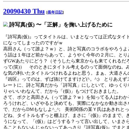
20090430 Thu
[
長年日記
]
詩写真(仮) 〜「正解」を掬い上げるために
『詩写真(仮)』ってタイトルは、いまとなっては正式なタイ
になってしまったのですがｗ
高田さん（って誰よ？ｗ）と、詩と写真のコラボをやろうよ
う話は１年ほど前からあって、ようやく今年の２月に、とり
ずGWあたりにどう？（そうしたら東京からも来てくれるだ
って(笑)） そのときにタイトル考えるのって面倒なのね。
な気の利いたタイトルつけれるよねと思う。まぁ、大道さん
『凶区』ってのは、ずば抜けてますけど(^。^;) とりあえず
レートに、詩と写真だから「詩写真」にしといて、ゆっくり
りゃいいわなんて、だから「(仮)」もつけておきました。
さて、ボクと高田さん（って誰よ？ｗ）を知ってる人はわか
ろうけれど、いざやると決めても、実際になかなか動き出さ
で、だからDMもなしよ^_^; 美術関係の某Ｙ氏はあきれと
どね、タイトルもずっと棚上げ、まさに「(仮)」のままで、
うになって、「(仮)」はどうする？って言い出して、いまさ
ることもないんじゃないってあっさり『詩写真(仮)』でまと