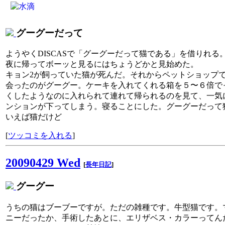
グーグーだって
ようやくDISCASで「グーグーだって猫である」を借りれる
夜に帰ってボーッと見るにはちょうどかと見始めた。
キョン2が飼っていた猫が死んだ。それからペットショップ
会ったのがグーグー。ケーキを入れてくれる箱を５〜６倍で
くしたようなのに入れられて連れて帰られるのを見て、一気
ンションが下ってしまう。寝ることにした。グーグーだって
いえば猫だけど
[
ツッコミを入れる
]
20090429 Wed
[
長年日記
]
グーグー
うちの猫はブーブーですが。ただの雑種です。牛型猫です。
ニーだったか、手術したあとに、エリザベス・カラーってん