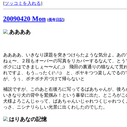
[
ツッコミを入れる
]
20090420 Mon
[
長年日記
]
ああああ
ああああ、いきなり課題を突きつけらたような気分よ。あの
ねぇ〜、２段もオーバーの写真をリカバーするなんて、とう
ボクにはできましぇ〜〜ん('_;) 飛田の裏通りの猫なんて荒
れですよ、もう...ったく(^.^;) と、ボヤキつつ楽しんでるの
が、うぅ、ボチボチ片づけて帰らないと
補説ですが、このあと右後ろに写ってるばあちゃんが、後ろ
いきなり犬の背中を鷲掴み！という暴挙に出た。ところがこ
犬様よろこんじゃって、ばあちゃんいじゃれつくじゃれつく
っさ、ニシナリらしい光景に出くわしたのでした。
はりあなの記憶