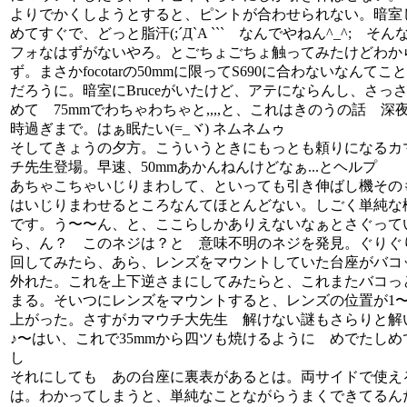
よりでかくしようとすると、ピントが合わせられない。暗室
めてすぐで、どっと脂汗(;´Д`A ``` なんでやねん^_^; そん
フォなはずがないやろ。とごちょごちょ触ってみたけどわか
ず。まさかfocotarの50mmに限ってS690に合わないなんてこ
だろうに。暗室にBruceがいたけど、アテにならんし、さっ
めて 75mmでわちゃわちゃと,,,,と、これはきのうの話 深
時過ぎまで。はぁ眠たい(=_ヾ) ネムネムゥ
そしてきょうの夕方。こういうときにもっとも頼りになるカ
チ先生登場。早速、50mmあかんねんけどなぁ...とヘルプ
あちゃこちゃいじりまわして、といっても引き伸ばし機その
はいじりまわせるところなんてほとんどない。しごく単純な
です。う〜〜ん、と、ここらしかありえないなぁとさぐって
ら、ん？ このネジは？と 意味不明のネジを発見。ぐりぐ
回してみたら、あら、レンズをマウントしていた台座がバコ
外れた。これを上下逆さまにしてみたらと、これまたバコっ
まる。そいつにレンズをマウントすると、レンズの位置が1〜2
上がった。さすがカマウチ大先生 解けない謎もさらりと解
♪〜はい、これで35mmから四ツも焼けるように めでたしめ
し
それにしても あの台座に裏表があるとは。両サイドで使え
は。わかってしまうと、単純なことながらうまくできてるん