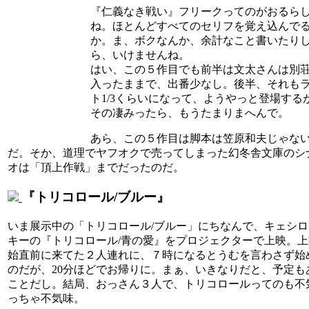
『仁義なき戦い』フリークってのがおるら
ね。ほとんどすべてのセリフを覚え込んで
か。ま、ボクなんか、余計なこと書いたり
ら、いけませんね。
はい、この５作目でも前半は文太さんは別
入ったままで、出番少なし。後半、それも
ト1/3くらいになって、ようやっと登場する
その凄みったら、もうたまりまへんで。
あら、この５作目は脚本は笠原和夫じゃな
だ。そか、道理でヤフオクで売ってしまった幻冬舎文庫のシ
オは「頂上作戦」までだったのだ。
『トリコロール/ブルー』
いま展示中の「トリコロール/ブルー」にちなんで、キェシロ
キーの『トリコロール/青の愛』をプロジェクターで上映。上
始直前に来てた２人連れに、７時になるとうむを言わさず始
のだが、20分ほどでお帰りに。まぁ、いきなりだと、予定も
ことだし。結局、おっさん３人で、トリコロールってのも不
っちゃ不気味。