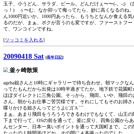
玉子、小うどん、サラダ、ビール。どんだけぇ〜〜(-。-;) (
っ！) ぅ〜む、なか卯って侮ってたら、妙に高くなるのね
ん1000円近いか。1000円あったら、もうちとなんか食える気
るのだが、まぁ、ボクが言うのも変ですが、ファーストフー
て、ワンコインですね。
[
ツッコミを入れる
]
20090418 Sat
[
長年日記
]
釜ヶ崎散策
ageha姐さんと10時にギャラリーで待ち合わせ。朝マックな
ってたもんだから出発は10時半過ぎてたか。地下鉄で花園町
ほぼダイレクトに三角公園。そっから、飛田。いや、飛田の
さん、朝からお仕事ご苦労様です。それにしてもそのお姉さ
喋りかける姐さんってどうよ(;´Д`A ```
まぁ、あまり飛田をうろうろできるわけでもなくて、山王の
下まで行って、OSの前を通って、釜に戻り、四角公園から
んセンター、日本一臭いポイントを通って大国町まで。この
たったの１時間半ほどか、その間に４本撮ったのでした。。