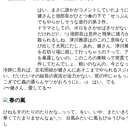
はい、まさに誰かがコメントしていたよう
健さんと池部良がひとつ傘の下で「せっぷ
でもやらかしそうな道行の第２作。
ドラマとしての、ボロをさがせばきりがな
だけれど(^。^;) 池部良は意外と簡単に後ろ
殺られるしね、津川雅彦はのこのこ意味な
び出して犬死にだし、あれ、健さん、津川
を石切り場に残して行っちゃうの？って、
を暴露しないの。このころの東映って突貫
作してたんでしょ。粗いのなんの。今とな
冷静に見れば、左右田組が健さんにあそこまでやられるスジ
い。だいたいその組長の寅吉が迫力がない。世の中にゃもっ
こぎで仁義の通らんヤツがおろうに(-。-;) はい、でも
♪〜健さん、愛してる〜
春の嵐
ひねもすのたりのたりかな...っって、をい。いや、またいき
寒くてたまりませんなぁ^_^; 台風みたいに風もびゅうびゅ
し