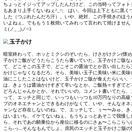
ちょっとイジってアップしたんだけど、この当時ってフォト
もあまり上手くないねぇ^_^; はい、今回は上下ともに黒く
した（つぶれたんだろ汗）。いや、絶対、この手焼きのほう
いよねぇ。でももう１枚焼いてみれって言われて焼けません
ミ(ノ_ _)ノ=3
玉子かけ
暗室終わって、ホッとミクシのぞいたら、けさがけクン(懐)
子かけご飯がどうたらこうたら書いていた。玉子かけご版な
て、どこそこの玉子で、どこそこの醤油でとか言い出したら
かけじゃなくなるだろ。そら、美味い玉子に美味い米に美味
油にこしたことはないけど、玉子かけご版が食えたらいい。
は、きょうは醤油かけすぎて辛いなとか。ご飯熱々すぎてど
どろんじゃんかとか。それでいいの。コメント書いてたら、
って、エッチと同じで、いっつもいっつも10万円なりの高級
プのオネエチャンとできるわけがなくて、いや、そんなオネ
ャンなど存在しないのね。で、エッチして、ぅ〜〜みゅ、き
はいまいち、イケてないねぇ。もうちょっとあそこで我慢し
ら、それであの騎乗位から座位に移るのにさぁ〜こらこら＼(`o'
こら-っ...そんなもんでしょ。庶民のエッチと玉子かけご版の