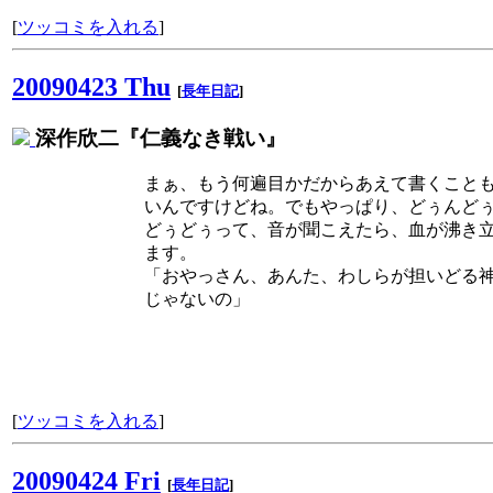
[
ツッコミを入れる
]
20090423 Thu
[
長年日記
]
深作欣二『仁義なき戦い』
まぁ、もう何遍目かだからあえて書くこと
いんですけどね。でもやっぱり、どぅんど
どぅどぅって、音が聞こえたら、血が沸き
ます。
「おやっさん、あんた、わしらが担いどる
じゃないの」
[
ツッコミを入れる
]
20090424 Fri
[
長年日記
]