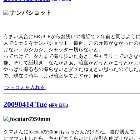
ナンパショット
うまい具合にBRUCEからお誘いの電話で２年前と同じよう
人でミナミをナンパショット。最近、この元気がなかったの
けない。ガシガシ、シャッター切らないと。
ってわけで、夕方まで撮り歩いたあと、ギャラリーでいきな
像、そして紙焼き。なんかさぁ、暗室がどうとかこうとかよ
やっぱり撮るもの撮らないとダメだねぇとい思ったのでした
で、現在０時半。まだ暗室やてますが、何か
[
ツッコミを入れる
]
20090414 Tue
[
長年日記
]
focotarの50mm
クマさんにfocotarの50mmもらったんだけどね、喜び勇んで、S
にマウントしたら、キャビネくらいにしか引き伸ばせない。