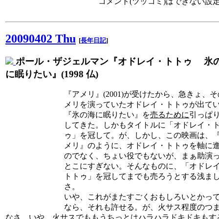
コメント(ツッコミ)はできない設
20090402 Thu
[
長年日記
]
ポール・ザジェルマン『オドレイ・トトゥ 氷
に眠りたい』(1998 仏)
『アメリ』(2001)が受けたから、急きょ、
メリを演っていたオドレイ・トトゥが出て
『氷の海に眠りたい』を
売るために
引っぱ
してきた。しかもタイトルに「オドレイ・
ゥ」を冠して。が、しかし、この映画は、
メリ』のように、オドレイ・トトゥを軸に
のでなく、ちょい役でもないが、まぁ助演
とこにすぎない。そんなものに、「オドレ
トトゥ」を冠してまでも売ろうとする浅ま
さ。
いや、これがまたすごくおもしろいとかっ
なら、それも許せる。が、火サス程度のつ
なさ。いや、火サスでももうちっとはハラハラドキドキもす