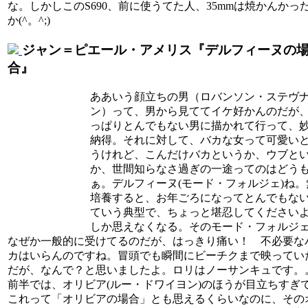
な。しかしこのS690、前に使うてた人、35mmは焼かんかっ
か(^。^;)
ジャン＝ピエール・アメリス『デルフィーヌの
合』
ああいう顔立ちの男（ロバンソン・ステヴ
ン）って、男から見ててイケ好かんのだが
っぱりとんでもない男に描かれて行って、
納得。それに対して、バカな女って可愛い
うけれど、こんだけバカというか、ウブと
か、世間知らなさ過ぎの一途ってのはどう
ぁ。デルフィーヌ(モード・フォルジェ)ね。
培養すると、お年ごろになってとんでもな
ていう典型で、ちょっと堪忍してください
しか思えなくなる。そのモード・フォルジ
なぜか一般的に受けてるのだが、はっきり痛い！ 不必要な
カはいらんのですね。冒頭でも瞬間にビーチクまで映ってい
だが、なんで？と思いましたよ。ロリはノーサンキュです。
前半では、オリビア(ルー・ドワイヨン)のほうが目立ちすぎ
これって「オリビアの場合」とも思えるくらいなのに、その