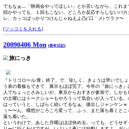
でもなぁ....「映画会やってほしい」とか言いながら、これま
回かやっても、１回もこない、どころか反応すらしないバカ
レ、カッコばっかりつけんじゃねえよ凸(´口｀メ) ウラァ〜
[
ツッコミを入れる
]
20090406 Mon
[
長年日記
]
旅にっき
『トリコロール/青』終了。で、珍しく、きょうは早いでしょ
う表の看板もできて、展示もほぼ完了。今年の『旅にっき』
人でちょっとさみしいが、東京からおすきが参加で、しかも1
の土曜にはトークショーもやろうって気合いが入っている。
はっていうと、しばらく続いてるなぁ、後出しジャンケン
ぅ〜〜ん、構想がころころ変って、ふっ、また落ち着くとこ
落ち着いた。
というわけで、あした月曜はほぼ休める。っても、どうせギ
リーに行くわけですが、いよいよ夜には始動しますよ。ガシ