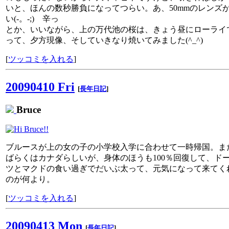
いと、ほんの数秒勝負になってつらい。あ、50mmのレンズ
い(-。-;) 辛っ
とか、いいながら、上の万代池の桜は、きょう昼にローライ
って、夕方現像、そしていきなり焼いてみました(^_^)
[
ツッコミを入れる
]
20090410 Fri
[
長年日記
]
Bruce
ブルースが上の女の子の小学校入学に合わせて一時帰国。ま
ばらくはカナダらしいが、身体のほうも100％回復して、ド
ツとマクドの食い過ぎでだいぶ太って、元気になって来てく
のが何より。
[
ツッコミを入れる
]
20090413 Mon
[
長年日記
]