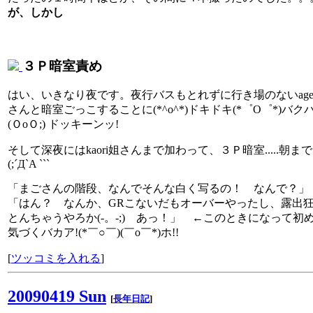
が、しかし
３Ｐ暗室責め
はい、いきなり夜です。夜行バスもとれずに行き場のないage
さんと暗室ごっこすることに(*^o^*)ドキドキ(*゜O゜*)バク
(ＯoＯ;) ドッキーンッ!
そして深夜にはkaori姐さんまで加わって、３Ｐ暗室.....朝ま
(;´Д`A ```
「まごさんの階段、なんでそんな白く写るの！ なんで？」
「はん？ なんか、GRこないだもオーバーやったし、露出
とんちゃうやろか(-。-;) あっ！」 ←このときになって初
気づくバカア!(*￣○￣)(￣о￣*)ホ!!
[
ツッコミを入れる
]
20090419 Sun
[
長年日記
]