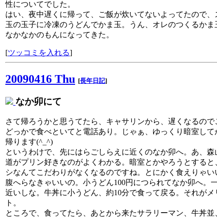
性についてでした。
はい、夜中遅くに帰って、ご飯が炊いてないよってたので、
玉の玉子に冷凍のうどんでかま玉。うん、オレのつくるかま
なかなかのもんになってきた。
[
ツッコミを入れる
]
20090416 Thu
[
長年日記
]
なか卯にて
さて帰ろうかと思うてたら、キャサリンから、遅くなるので
どっかで食べといてと電話あり。じゃぁ、ゆっくり暗室して
帰ります(^_^)
というわけで、先にはらごしらえに近くのなか卯へ。あ、森
道がプリン好きなのがよくわかる。暗室とかやろうとすると
シなんてこだわりがなくなるのですね。とにかく食えりゃい
腹へらなきゃいいの。小うどん100円につられてなか卯へ。
近いしな。牛丼に小うどん、約10分で食って戻る。それがメ
ト。
ところで、食ってたら、あとから来たサラリーマン、牛丼並