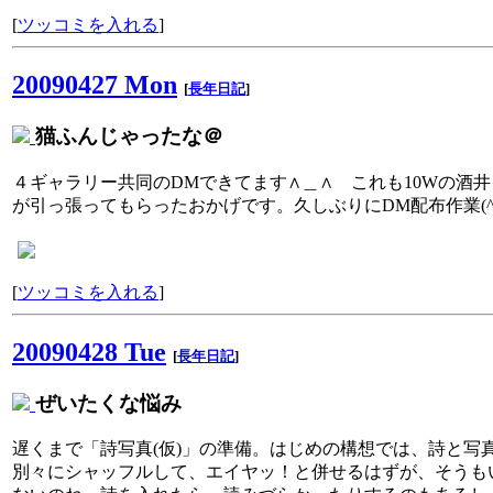
[
ツッコミを入れる
]
20090427 Mon
[
長年日記
]
猫ふんじゃったな＠
４ギャラリー共同のDMできてます∧＿∧ これも10Wの酒井
が引っ張ってもらったおかげです。久しぶりにDM配布作業(^.^
[
ツッコミを入れる
]
20090428 Tue
[
長年日記
]
ぜいたくな悩み
遅くまで「詩写真(仮)」の準備。はじめの構想では、詩と写
別々にシャッフルして、エイヤッ！と併せるはずが、そうも