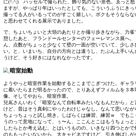
に(^.^;) ハッセルで撮られた、飾り気のない景色。ゑっと
ますが、やっぱり年はいったとしても、こういうふうにきっ
撮ってる人がいるってのがすごく嬉しい。ボクもそうならな
と思わせてくれる展示でありました。
で、ちょいちょいと大領のあたりとか撮り歩きながら、力雀
憩したあと、フランドールセンターのフェーレマンス展へ。
ん、点数がちょっと少なくて壁の一面が空いていて、少しさ
い。と、いまいち、自分の方向とは違うし、たぶん上手いん
うけど、そう好きにはなれなかったです。
暗室始動
ようやっと暗室作業を始動するとこまでこぎつけた。ギャラ
に着いたらまだ明るかったので、とりあえずフィルムを３本
像。そしてやおら、暗室作業。
兒嶌さんいわく「暗室なんて自転車みたいなもんだから」と
けど、昔はそう真剣にやったわけじゃなし。なんて思いなが
ちょっちょっと試し焼き。しばらくは練習、練習ｗ でもこ
うのって意地になって、ぅ〜ん、ここんとこはもうちょっと
したらとか考え込む。とはいうものの、いきなり四つとかで
のももったいないから、大キャビネですけど、引き伸ばしが