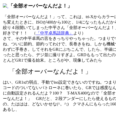
「全部オーバーなんだよ！」
「全部オーバーなんだよ！」って、これは、tri-Xからカラー
ち変えたときに、ISOが400から100と、1/4になったもんだか
絞り４段開いてしまった中平さん「全部オーバーなんだよ
好きです！！ （
「中平卓馬語辞典」
より）
さて、その中平卓馬の言をきっちりやっちゃった。つまりで
ね、ついに節約、節約ってわけで、長巻きをね、しかも機械
わずに手巻き。してそれをGRにぶちこんで、したら、半値
ったと思ったら、デジ並に撮りすぎよ。GRDももって出たの
とんどGR1で撮る始末。ところがや、現像してみたら
「全部オーバーなんだよ！」
はい、GR1sの弱点、手動でiso設定できないのですね。つまり
コードのついてないパトローネに巻いたら、GRでは感度な
に自動設定されるんだよ？100？ T-MAX400なので「全部
ーなんだよ！」 GRだと、２段アンダーにしたら使えるも
の、たははは、どないかせな(^。^;) クマさんにもらった160
あるし、