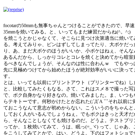
focotarの50mmも無事ちゃんとつけることができたので、早速
35mmを焼いてみる。と、いってもまだ練習だからね(^。^;)
を焼こうとかじゃなくて、そこらに見つけ次第適当に焼いて
る。考えてみりゃ、ピンはずしてしまってたり、大ボケだっ
り、あ、まだ大ボケのほうがいいか、小ボケはねぇ、そんな
あるんだから、しっかりコレとコレを焼くと決めてから暗室
るべきなんでしょうが、そんなのは性に合わんｗ でもやっ
先に見極めつけてから始めたほうが絶対効率がいいに決って
す。
とは、いっても以前にプリントアウト（プリンターでね）し
と、比較してみたくもなる。さて、これはスメ８で撮った写
で、ボク自身かなり好きなの。焼いてみました。ま、いつも
らテキトーです。何秒かけたとか忘れた(;´Д`A ```それ以前に
ておこうなんて意志が初めからない。こういうのをちゃんと
しておく人がいるんでしょうねぇ。でもボクはきっと天才だ
ら、そんなことしなくても焼けるのだ。どうよ。テストプリ
ってか、１枚焼いてみて、うは、眠っ(=_ヾ) って、じゃあ、
をこうしてみてとかで、はい、どうよ。下のはフォトショで