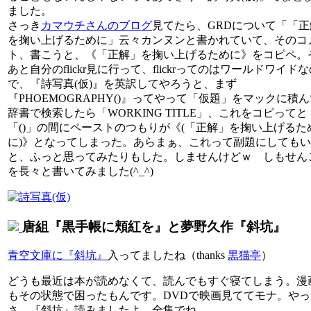
ました。
さっき
カマウチさんのブログ
見てたら、GRDについて「「正
を掬い上げるために」云々カンヌンと書かれていて、そのコ
ト、書こうと、《「正解」を掬い上げるために》をコピペ。
あと自分のflickr見に行って、flickrってのはワールドワイド
で、『詩写真(仮)』を英訳してやろうと、まず
『PHOEMOGRAPHY()』ってやって「仮題」をマックに積
辞書で検索したら「WORKING TITLE」、これをコピってと
「()」の間にペーストのつもりが《(「正解」を掬い上げるた
に)》となってしまった。あらまぁ、これって副題にしても
と、ふっと思ってみたりもした。しませんけどｗ しもせん
を長々と書いてみました(^_^)
唐組『黒手帳に頬紅を』と夢野久作『斜坑』
青空文庫に『斜坑』
入ってましたね（thanks
黒猫亭
）
どうも最近は本が読めなくて、読んでもすぐ寝てしまう。漫
もその状態で困ったもんです。DVDで映画見ててモナ。やっ
さ、『斜坑』読みましたよ、全集でね。