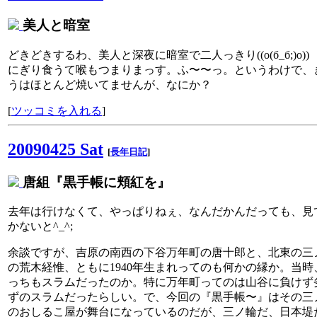
美人と暗室
どきどきするわ、美人と深夜に暗室で二人っきり((o(б_б;)o))
にぎり食うて喉もつまりまっす。ふ〜〜っ。というわけで、
うはほとんど焼いてませんが、なにか？
[
ツッコミを入れる
]
20090425 Sat
[
長年日記
]
唐組『黒手帳に頬紅を』
去年は行けなくて、やっぱりねぇ、なんだかんだっても、見
かないと^_^;
余談ですが、吉原の南西の下谷万年町の唐十郎と、北東の三
の荒木経惟、ともに1940年生まれってのも何かの縁か。当時
っちもスラムだったのか。特に万年町ってのは山谷に負けず
ずのスラムだったらしい。で、今回の『黒手帳〜』はその三
のおしるこ屋が舞台になっているのだが、三ノ輪だ、日本堤