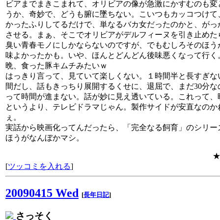
ビアまでまきこまれて、オリビアの像が急激にかすむのも変
うか、奇妙で、どうも腑に墜ちない。こいつもカッコつけて
かったふりしてるだけで、単なるバカ女だったのかと、がっ
させる。まぁ、そこでオリビアがデルフィーヌを引き止めた
臭い青春モノにしかならないのですが、でもむしろそのほう
味よかったかも。いや、ほんとどんどん後味悪くなって行く
晩、食った豚キムチみたいｗ
はっきり言って、見ていて楽しくない。１時間半と長すぎな
間だし、話もきっちり展開するくせに、退屈で、まだ30分な
って時間が進まない。話が妙に見え透いている。これって、
というより、テレビドラマじゃん。製作サイドが安直なのか
ぇ。
実話から映画化ってんだったら、「完全なる飼育」のシリー
ほうがなんぼかマシ。
[
ツッコミを入れる
]
20090415 Wed
[
長年日記
]
さっそく