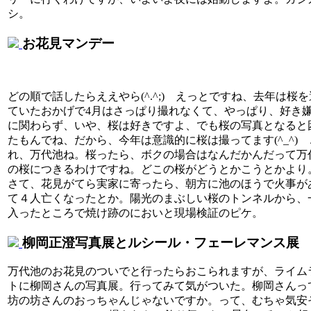
シ。
お花見マンデー
どの順で話したらええやら(^.^;) えっとですね、去年は桜
ていたおかげで4月はさっぱり撮れなくて、やっぱり、好き
に関わらず、いや、桜は好きですよ、でも桜の写真となると
たもんでね、だから、今年は意識的に桜は撮ってます(^_^) 
れ、万代池ね。桜ったら、ボクの場合はなんだかんだって万
の桜につきるわけですね。どこの桜がどうとかこうとかより
さて、花見がてら実家に寄ったら、朝方に池のほうで火事が
て４人亡くなったとか。陽光のまぶしい桜のトンネルから、
入ったところで焼け跡のにおいと現場検証のピケ。
柳岡正澄写真展とルシール・フェーレマンス展
万代池のお花見のついでと行ったらおこられますが、ライム
トに柳岡さんの写真展。行ってみて気がついた。柳岡さんっ
坊の坊さんのおっちゃんじゃないですか。って、むちゃ気安