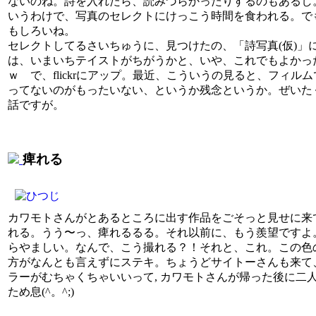
ないのね。詩を入れたら、読みづらかったりするのもあるし
いうわけで、写真のセレクトにけっこう時間を食われる。で
もしろいね。
セレクトしてるさいちゅうに、見つけたの、「詩写真(仮)」
は、いまいちテイストがちがうかと、いや、これでもよかっ
ｗ で、flickrにアップ。最近、こういうの見ると、フィルム
ってないのがもったいない、というか残念というか。ぜいた
話ですが。
痺れる
カワモトさんがとあるところに出す作品をごそっと見せに来
れる。うう〜っ、痺れるるる。それ以前に、もう羨望ですよ
らやましい。なんで、こう撮れる？！それと、これ。この色
方がなんとも言えずにステキ。ちょうどサイトーさんも来て
ラーがむちゃくちゃいいって, カワモトさんが帰った後に二
ため息(^。^;)