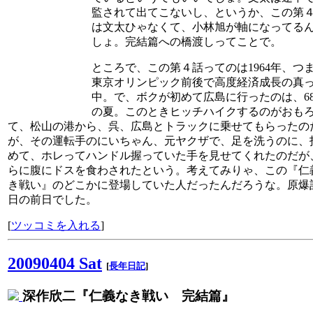
監されて出てこないし、というか、この第
は文太ひゃなくて、小林旭が軸になってる
しょ。完結篇への橋渡しってことで。
ところで、この第４話ってのは1964年、つ
東京オリンピック前後で高度経済成長の真
中。で、ボクが初めて広島に行ったのは、6
の夏。このときヒッチハイクするのがおも
て、松山の港から、呉、広島とトラックに乗せてもらったの
が、その運転手のにいちゃん、元ヤクザで、足を洗うのに、
めて、ホレってハンドル握っていた手を見せてくれたのだが
らに腹にドスを食わされたという。考えてみりゃ、この『仁
き戦い』のどこかに登場していた人だったんだろうな。原爆
日の前日でした。
[
ツッコミを入れる
]
20090404 Sat
[
長年日記
]
深作欣二『仁義なき戦い 完結篇』