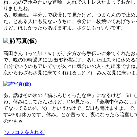
ね、あのアホみたいな首輪、あれでストレスたまっておかし
りましたね。
あ、映画ね、半分まで我慢して見たけど、つまらんので止め
た。とある人にも見ないうちに、余分に一枚焼いてあげちゃ
けど、ほしかったらあげますよ。ボクはもういいです。
詩写真(仮)
高田さん（って誰？ｗ）が、夕方から手伝いに来てくれたお
で、晩の10時過ぎにはほぼ準備完了。あしたは久々に休める(^
自分でいうのもアレですが久々に気合いの入った出来ですね
京からわざわざ見に来てくれはるし(^_^) みんな見に来いよ
あ。話はその次の「猫ふんじゃったな＠」になるけど、5/11(
ね、休みにしてたんだけど、DM見たら、「会期中休みなし
てなってるの(^。^;) というわけで、5/11も開けますよ。で
す4/30は休みです、休み。とか言って、夜になったら暗室し
のかもｗ
[
ツッコミを入れる
]