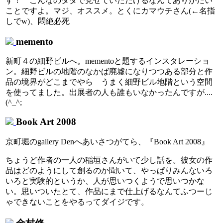
す！ こんなのタダで見せていただけるなんてありがたい
ことですよ。マジ、オススメ。とくにカマウチさん(←名指
しでw)、悶絶必死
memento
新町４の細野ビルへ。mementoと題するインスタレーショ
ン。細野ビルの地階のなかば廃墟になりつつある部分と作
品の境界がどこまでやら うまく細野ビル地階という空間
を使ってました。出展者の人も誰もいなかったんですが....
(^_^;
Book Art 2008
京町堀のgallery Denへあいさつがてら、『Book Art 2008』
ちょうど作者の一人の稲垣さんがいて少し話を。彼女の作
品はどのようにして創るのか聞いて、やっぱりみんないろ
いろと実験的というか、人が思いつくようで思いつかな
い。思いついたとて、作品にまで仕上げるなんてふつーじ
ゃできないことをやるってダイジです。