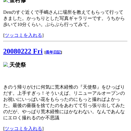
金村修
Denのすぐ近くで手嶋さんに場所を教えてもらって行って
きました。かっちりとした写真ギャラリーです。うちから
歩いて10分くらい。ぶらぶら行ってみて。
[
ツッコミを入れる
]
20080222 Fri
[
長年日記
]
天使祭
きのう帰りがけに何気に荒木経惟の『天使祭』をひっぱり
だす。上手すぎっ！そういえば、リニューアルオープンの
お祝いにいっぱい花をもらったのにもっと撮ればよかっ
た。最後の薔薇を捨てたのをあわてて引っ張り出してみた
のだが、やっぱり荒木経惟にはかなわない。なんであんな
にエロく撮れるのか不思議
[
ツッコミを入れる
]