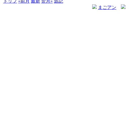
トップ
«前月
最新
翌月»
追記
まごアン