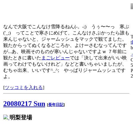
なんで大阪でこんなけ雪降るねん(-。-;) うぅ〜〜っ 寒ぶ
('_;) ってことで寒さにめげて、こんなけさぶかったら誰も
T
来んじゃないと、ジャームッシュをマックで観てました。
t
観たからってぬくなるどころか、よけーさむなってんです
が...あ、映画そのものが寒いんじゃないですよｗ ７年前に
観たときに書いた
まごレビュー
では「決して出来がいい映
G
画ってわけでもないけれど」などと書いちゃいましたが、
5
むちゃ出来、いいです^_^; やっぱりジャームッシュです
P
2
よ。
[
ツッコミを入れる
]
20080217 Sun
[
長年日記
]
明梨登場