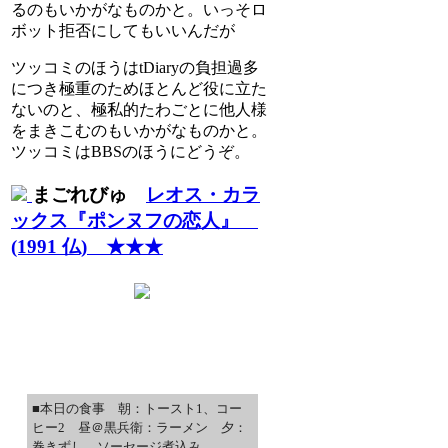
るのもいかがなものかと。いっそロ
ボット拒否にしてもいいんだが
ツッコミのほうはtDiaryの負担過多
につき極重のためほとんど役に立た
ないのと、極私的たわごとに他人様
をまきこむのもいかがなものかと。
ツッコミはBBSのほうにどうぞ。
まごれびゅ
レオス・カラ
ックス『ポンヌフの恋人』
(1991 仏) ★★★
■本日の食事 朝：トースト1、コー
ヒー2 昼＠黒兵衛：ラーメン 夕：
巻きずし、ソーセージ煮込み