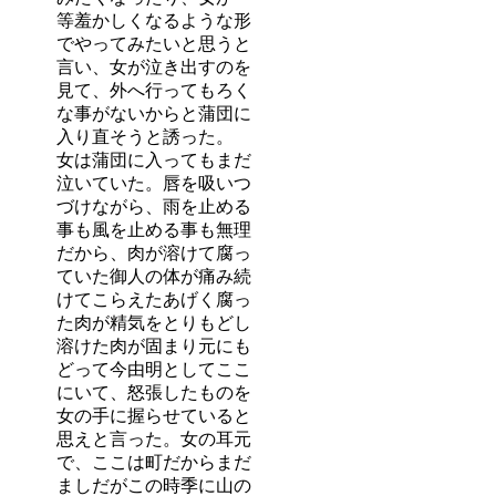
等羞かしくなるような形
でやってみたいと思うと
言い、女が泣き出すのを
見て、外へ行ってもろく
な事がないからと蒲団に
入り直そうと誘った。
女は蒲団に入ってもまだ
泣いていた。唇を吸いつ
づけながら、雨を止める
事も風を止める事も無理
だから、肉が溶けて腐っ
ていた御人の体が痛み続
けてこらえたあげく腐っ
た肉が精気をとりもどし
溶けた肉が固まり元にも
どって今由明としてここ
にいて、怒張したものを
女の手に握らせていると
思えと言った。女の耳元
で、ここは町だからまだ
ましだがこの時季に山の