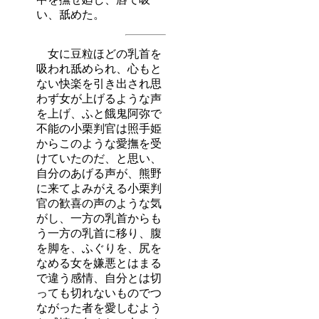
い、舐めた。
女に豆粒ほどの乳首を
吸われ舐められ、心もと
ない快楽を引き出され思
わず女が上げるような声
を上げ、ふと餓鬼阿弥で
不能の小栗判官は照手姫
からこのような愛撫を受
けていたのだ、と思い、
自分のあげる声が、熊野
に来てよみがえる小栗判
官の歓喜の声のような気
がし、一方の乳首からも
う一方の乳首に移り、腹
を脚を、ふぐりを、尻を
なめる女を嫌悪とはまる
で違う感情、自分とは切
っても切れないものでつ
ながった者を愛しむよう