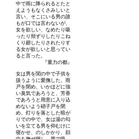
中で雨に降られるとたと
えようもなくさみしいと
言い、そこにいる男の誰
もが口では言わないが、
女を欲しい、なめたり吸
ったり頬ずりしたりこね
くり廻したりされたりす
る女が欲しいと思ってい
ると言った。
『重力の都』
女は男を閨の中で子供を
扱うように愛撫した。雨
戸を閉め、いかほどに強
い臭気であろうと、芳香
であろうと用意に入り込
めないよう硝子戸を閉
め、灯りを落とした暗が
りでの中で、女は湯の匂
いを立てる男を仰むけに
寝かせ、のしかかり、顔
中を撫ぜ廻し、唇で吸