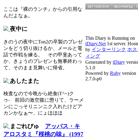
ここは『裸のランチ』からの引用な
んだよなぁ。
夜中に
This Diary is Running on
きのうの夜中にTon2の卒製のプレゼ
tDiary.Net
1st server. Host
ンをどう切り抜けるか、メールと電
by
インターリンク
ホス
話で作戦を練る。 その甲斐あって
ィング
か、きょうのプレゼンも無事終わっ
Generated by
tDiary
versi
て、そのまま見舞いに帰省。
5.1.0
Powered by
Ruby
version
2.7.0-p0
あしたまた
検査なので今晩から絶食(T^~)ク
ゥ- 前回の激空腹に懲りて、ラーメ
ンにごっそりニンニク入れたけどア
カンかなぁ〜、にょほほほ
まごれびゅ
アッバス・キ
アロスタミ『桜桃の味』 (1997