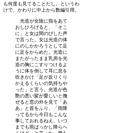
も何度も見てることだし。というわ
けで、かわりに中上から数編引用。
光造が女陰に指をあて
おしひろげると、「そこ
に」と女は間のびした声
で言った。女は光造の体
にのしかかろうとして足
に足をからめた。光造に
またがったまま乳房を光
造の胸にこすりつけるよ
うに体を倒して耳に息を
吹きかけ「足が反りくり
かえるくらいの気持ちや
った」と言う。光造が色
艶の悪い髪が愛しいと撫
ぜると窓の外を見て「あ
あ」と首をふり、「雨降
ってるから今日もこんな
事しておれるねえ。いつ
までも雨ばっかし降らへ