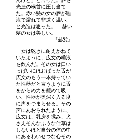
んけど」と言った。唇を
光造の喉首に圧し当て
た。赤い髪の女の唇が唾
液で濡れて非道く温い、
と光造は思った。 赫い
髪の女は美しい。
『赫髪』
女は乾きに耐えかねて
いたように、広文の唾液
を飲んだ。その女は口い
っぱいにほおばった舌が
広文のもう一本持ってい
た性器だと言うように舌
をからめ力を籠めて吸
い、性器が奥深く入る度
に声をつまらせる。その
声にあおられたように、
広文は、乳房を揉み、犬
さえそんなふうな仕草は
しないほど自分の体の中
にあるわいせつな心その