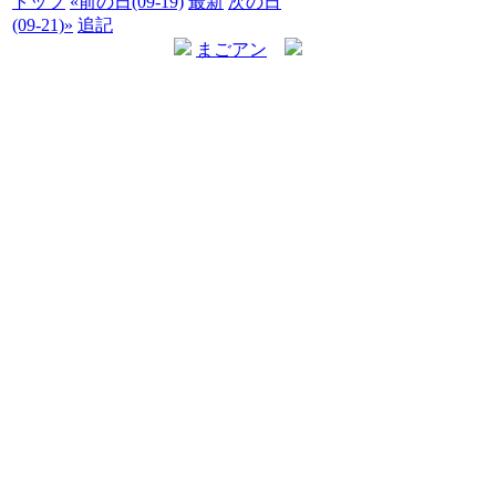
トップ
«前の日(09-19)
最新
次の日
(09-21)»
追記
まごアン