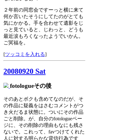
２年前の同窓会ですーっと横に来て
何か言いたそうにしてたのがとても
気にかかる。手を合わせて遺影をじ
っと見ていると、じわっと、どうも
最近涙もろくなったようでいかん。
ご冥福を。
[
ツッコミを入れる
]
20080920 Sat
fotologueその後
そのあとボクも含めてなのだが、そ
の作品に疑義をはさむコメントがつ
き火だるま状態に。ついにその作品
ごと削除。が、自分のfotologueペー
ジに、その削除の理由もなにも残さ
ないで。これって、favつけてくれた
人に対する明らかな背信行為です