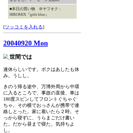
■本日の買い物 ＠ヤフオク：
HIROMIX『girls blue』
[
ツッコミを入れる
]
20040920 Mon
世間では
連休らしいです。ボクはあしたも休
み。うしし。
きのう帰る途中、万博外周から中環
に入るところで、事故の直後、車は
180度スピンしてフロントぐちゃぐ
ちゃ。その横でおっさんが携帯で連
絡しとった。家に着いたら２時。そ
っから寝ずに、うらまごだけ書い
た。だから昼まで寝た。気持ちよ
し。