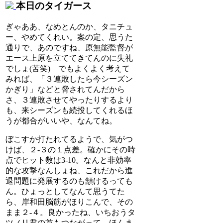
本日のタイガース
ぎゃああ、なめとんのか、タニチュ
ー、やめてくれい。案の定、思うた
通りで、あのですね、原無能監督が
エース上原を立ててきてんのに失礼
でしょ(苦笑) でもよくよく考えて
みれば、「３連敗したら今シーズン
かぎり」などと脅されてんだから
さ、３連敗させてやったりするより
も、来シーズンも続投してくれるほ
うが都合がいいや、なんてね。
ぼこすか打たれてるようで、気がつ
けば、２-３の１点差。確かにその時
点でヒット数は3-10。なんと非効率
的な攻撃なんしょね、これだから進
退問題に発展するのも頷けるっても
ん。ひょっとしてなんて思うてた
ら、岸和田脳筋がほりこんで、その
まま２-４。良かったね、いちおうタ
ツノリ君の首もつながって。ほんま