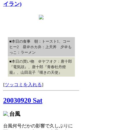
イラン)
■本日の食事 朝：トースト1、コー
ヒー2 昼＠ホカ弁：上天丼 夕＠も
っこ：ラーメン
■本日の買い物 ＠ヤフオク：唐十郎
『電気頭』、唐十郎『青春牡丹燈
籠』、山田花子『嘆きの天使』
[
ツッコミを入れる
]
20030920 Sat
台風
台風何号だかの影響で久しぶりに