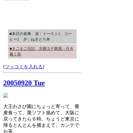
誰や、反転させとるのは。ソース見
てがっかりしただろ。
■本日の食事 昼：トースト2、コー
ヒー2 夕：ねぎとろ丼
■まごまご日記 京都３Ｐ散策・行き
着く先
[
ツッコミを入れる
]
20050920 Tue
大王わさび園にちょっと寄って、蕎
麦食って、栗ソフト舐めて、大阪に
戻ってきたら６時。ちょうど東京に
帰るとんとんを捕まえて、カンテで
お茶。