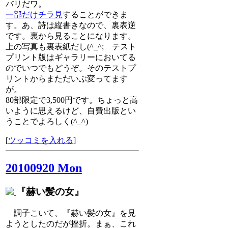
バリだワ。
一部だけチラ見
することができま
す。あ、詩は縦書きなので、裏表逆
です。裏から見ることになります。
上の写真も裏表紙だし(^_^; テスト
プリント版はギャラリーにおいてる
のでいつでもどうぞ。そのテストプ
リントからまただいぶ変ってます
が。
80部限定で3,500円です。ちょっと高
いように思えるけど、自費出版とい
うことでよろしく(^_^)
[
ツッコミを入れる
]
20100920 Mon
『赫い髪の女』
調子こいて、『赫い髪の女』を見
ようとしたのだが挫折。まぁ、これ