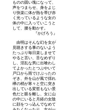
ものの固い塊になって、
声をつまらせ、身をよじ
り快楽に体が熱を帯び赤
く光っているような女の
体の中に入っていこうと
して、腰を動かす。
『かげろう』
由明はそんな幻を女が
見聴きする事のないよう
たっぷり毎日楽しませて
やると言い、舌なめずり
し、淫乱な男に出喰わし
てよかったとつぶやいて
戸口から雨でけぶったの
ぞき、外を山が風で揺れ
欅の梢が寒々と空に突き
出している変哲もない景
色だと眼を離し、女に山
の中にいると月経の女陰
に顔をつっ込んでなめて
みたくなったり、女が一