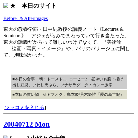
★ 本日のサイト
Before- & Afterimages
東大の教養学部・田中純教授の講義ノート《Lectures &
Seminars》 アジェがらみでまわっていて行き当たった。
東大の講義だからって難しいわけでなくて、『美術論
─ 絵画・写真・イメージ』や、パリのパサージュに関し
て、興味深かった。
■本日の食事 朝：トースト1、コーヒー2 昼＠いも膳：揚げ
出し豆腐、いわし天ぷら、ツナサラダ 夕：カレー激辛
■本日の買い物 ＠ヤフオク：島本慶/荒木経惟『愛の新世紀』
[
ツッコミを入れる
]
20040712 Mon