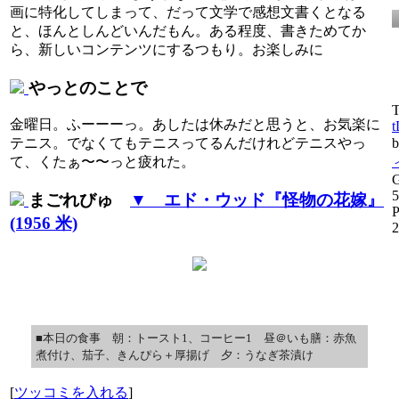
画に特化してしまって、だって文学で感想文書くとなる
と、ほんとしんどいんだもん。ある程度、書きためてか
ら、新しいコンテンツにするつもり。お楽しみに
やっとのことで
T
金曜日。ふーーーっ。あしたは休みだと思うと、お気楽に
t
テニス。でなくてもテニスってるんだけれどテニスやっ
て、くたぁ〜〜っと疲れた。
G
5
まごれびゅ
▼ エド・ウッド『怪物の花嫁』
P
(1956 米)
2
■本日の食事 朝：トースト1、コーヒー1 昼＠いも膳：赤魚
煮付け、茄子、きんぴら＋厚揚げ 夕：うなぎ茶漬け
[
ツッコミを入れる
]