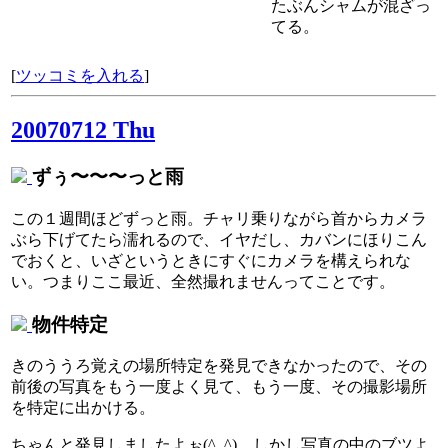
たぶんシャムが混ざっ
てる。
[
ツッコミを入れる
]
20070712 Thu
ずぅ〜〜〜っと雨
この１週間ほどずっと雨。チャリ乗りながら首からカメラ
ぶら下げてたら濡れるので、イヤだし、カバンにほりこん
でおくと、いざというときにすぐにカメラを構えられな
い。つまりここ最近、全然撮れませんってことです。
物件特定
きのううろ覚えの場所特定を発見できなかったので、その
前後の写真をもう一度よく見て、もう一度、その撮影場所
を特定に出かける。
ちゃんと発見しましたよぉ(^_^) しかし写真の中のブツよ