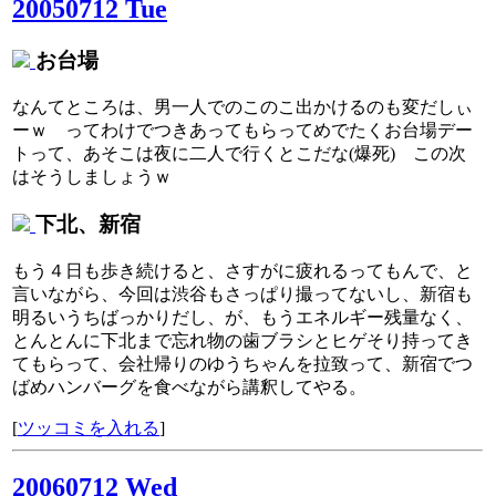
20050712 Tue
お台場
なんてところは、男一人でのこのこ出かけるのも変だしぃ
ーｗ ってわけでつきあってもらってめでたくお台場デー
トって、あそこは夜に二人で行くとこだな(爆死) この次
はそうしましょうｗ
下北、新宿
もう４日も歩き続けると、さすがに疲れるってもんで、と
言いながら、今回は渋谷もさっぱり撮ってないし、新宿も
明るいうちばっかりだし、が、もうエネルギー残量なく、
とんとんに下北まで忘れ物の歯ブラシとヒゲそり持ってき
てもらって、会社帰りのゆうちゃんを拉致って、新宿でつ
ばめハンバーグを食べながら講釈してやる。
[
ツッコミを入れる
]
20060712 Wed