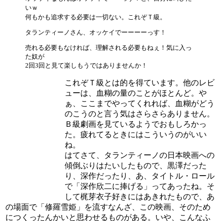
いｗ
何もかも追求する必要は一切ない。これぞＴ級。
タランティーノさん、オッケイでーーーーっす！
売れる必要もなければ、理解される必要もねぇ！気に入っ
た奴が
2回3回と見て楽しもうではありませんか！
これぞＴ級とは的を得ています。他のレビ
ューは、血糊の量のことがほとんど。や
ぁ、ここまでやってくれれば、血糊がどう
のこうのと言う気はさらさらありません。
Ｂ級劇画を見ているようでおもしろかっ
た。疲れてるときにはこういうのがいい
ね。
はてさて、タランティーノの日本映画への
傾倒ぶりはたいしたもので、黒澤だった
り、深作だったり、あ、タイトル・ロール
で「深作欣二に捧げる」ってあったね。そ
して梶芽衣子好きにはあきれたもので、あ
の場面で「修羅雪姫」を流すなんざ、この映画、そのため
につくったんかいと思わせるものがある。いや、こんなふ