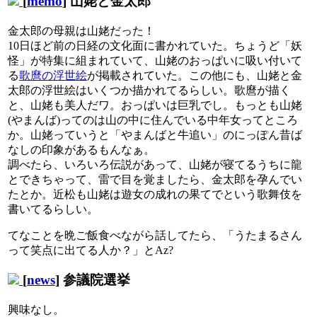
[
memo
] 山姥と金太郎
金太郎の母親は山姥だった！
10日ほど前の日経の文化面に書かれていた。ちょうど「妖
怪」が特集に組まれていて、山姥のおっぱいに吸い付いて
る
歌麿の浮世絵
が掲載されていた。この他にも、山姥と金
太郎の浮世絵はいくつか描かれてるらしい。歌麿が描く
と、山姥も美人だワ。おっぱいは巨乳でし。もっとも山姥
(やまんば)ってのは山の中に住んでいる中年女ってところ
か。山姥っていうと「やまんばと牛追い」のにっぽん昔ば
なしの印象があるもんなぁ。
調べたら、いろいろ伝説があって、山姥が寝てるうちに龍
とできちゃって、雷で目を覚ましたら、金太郎を孕んでい
たとか。近松も山姥は遊女の成れの果てでという歌舞伎を
書いてるらしい。
てなことを晩ご飯食べながら話してたら、「うたまるさん
って笑点に出てる人か？」とAz?
[
news
] 参議院選挙
興味なし。