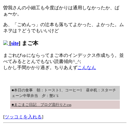
曽我さんの小細工も今度ばかりは通用しなかったか、ば
ぁ〜か。
あ、「ごめんっ」の辻本も落ちてよかった、よかった。ム
ネヲは？どうでもいいけど
[
site
] まご本
まごれびゅにならってまご本のインデックス作成ちう。並
べてみるととんでもない読書傾向^_^;
しかし手間かかり過ぎ。ちりあえず
こんなん
■本日の食事 朝：トースト1、コーヒー1 昼＠机：スターチ
ェーン中華弁当 夕：蟹≧¨≦
■まごまご日記 ブログ流行りとcss
[
ツッコミを入れる
]