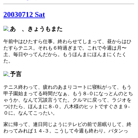
20030712 Sat
あゝ、きょうもまた
午前中はひたすら仕事。終わらせてしまって、昼からはひ
たすらテニス。それも６時過ぎまで。これで今週は月〜
土、毎日やってんだから。もうほんまにほんまにくたく
た。
予言
テニス終わって、疲れのあまりコートに寝転がって、もう
甲子園始まってる時間だなぁ、もう８-０になっとんのとち
ゃうか、なんて冗談言うてた。クルマに戻って、ラジオを
つけたら、ほんまに８-０。八木様のヒットですぐさま９-
０に。なんてこったい。
家に帰って、連日同じようにテレビの前で居眠りして、終
わってみれば１４-３。こうして今週も終わり。バタンっ