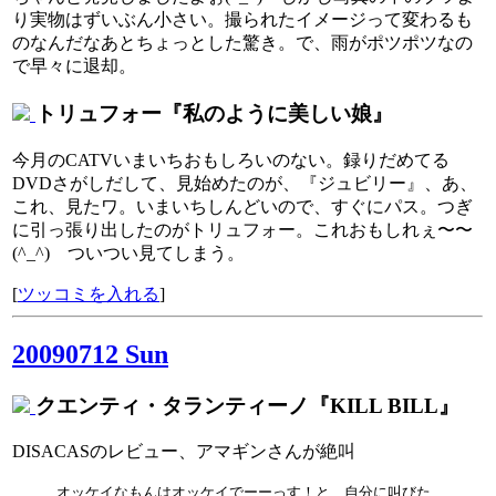
り実物はずいぶん小さい。撮られたイメージって変わるも
のなんだなあとちょっとした驚き。で、雨がポツポツなの
で早々に退却。
トリュフォー『私のように美しい娘』
今月のCATVいまいちおもしろいのない。録りだめてる
DVDさがしだして、見始めたのが、『ジュビリー』、あ、
これ、見たワ。いまいちしんどいので、すぐにパス。つぎ
に引っ張り出したのがトリュフォー。これおもしれぇ〜〜
(^_^) ついつい見てしまう。
[
ツッコミを入れる
]
20090712 Sun
クエンティ・タランティーノ『KILL BILL』
DISACASのレビュー、アマギンさんが絶叫
オッケイなもんはオッケイでーーっす！と、自分に叫びた