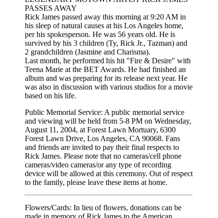
PASSES AWAY
Rick James passed away this morning at 9:20 AM in
his sleep of natural causes at his Los Angeles home,
per his spokesperson. He was 56 years old. He is
survived by his 3 children (Ty, Rick Jr., Tazman) and
2 grandchildren (Jasmine and Charisma).
Last month, he performed his hit "Fire & Desire" with
Teena Marie at the BET Awards. He had finished an
album and was preparing for its release next year. He
was also in discussion with various studios for a movie
based on his life.
Public Memorial Service: A public memorial service
and viewing will be held from 5-8 PM on Wednesday,
August 11, 2004, at Forest Lawn Mortuary, 6300
Forest Lawn Drive, Los Angeles, CA 90068. Fans
and friends are invited to pay their final respects to
Rick James. Please note that no cameras/cell phone
cameras/video cameras/or any type of recording
device will be allowed at this ceremony. Out of respect
to the family, please leave these items at home.
Flowers/Cards: In lieu of flowers, donations can be
made in memory of Rick James to the American