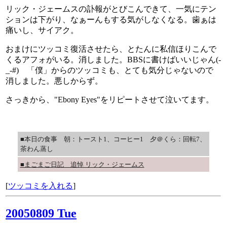
リック・ジェームスの訃報がとびこんできて、一気にテン
ションは下がり、なぁーんもする気がしなくなる。歯ぁは
痛いし、サイアク。
おまけにツッコミ復活させたら、とたんに私信ほりこんで
くるアフォがいる。消しました。BBSに書けばいいじゃん(-
_-#) 「僕」からのツッコミも、とても気分じゃないので
消しました。悪しからず。
さっきから、"Ebony Eyes"をリピートさせて泣いてます。
■本日の食事 朝：トースト1、コーヒー1 夕＠くら：回転7、
茶わん蒸し
■まごまご日記 追悼 リック・ジェームス
[
ツッコミを入れる
]
20050809 Tue