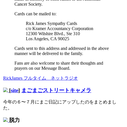
Cancer Society.
Cards can be mailed to:
Rick James Sympathy Cards
c/o Kramer Accountancy Corporation
12300 Wilshire Blvd., Ste 310
Los Angeles, CA 90025
Cards sent to this address and addressed in the above
manner will be delivered to the family.
Fans are also welcome to share their thoughts and
prayers on our Message Board.
RickJames フルタイム ネットラジオ
[
site
]
まごまごストリートキャメラ
今年の６〜７月にまご日記にアップしたのをまとめまし
た。
脱力