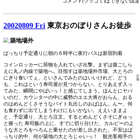
コメント(ツッコミ)はできない設
20020809 Fri
東京おのぼりさんお徒歩
築地場外
ばっちり予定通りに朝の６時半に夜行バスは新宿到着
コインロッカーに荷物を入れていざ出撃。まずは腹ごしら
えに丸ノ内線で築地へ。目指すは築地場外市場、大とろの
にぎり食いてぇ、といさんでみたのはいいけれど、どう
も、これはという寿司屋が見つからない。とりあえず入っ
てみた、瞬間にやばいっ！と感じてしまう。ほんとにヤバ
いのだ、カウンターの中に威勢のエエ大将がおらん、おる
のはめんどくさそうなバイト丸出しのおばはん。ん〜、何
も食わずに出てしまうわけにもいかない。ええいままよ
と、予定通り、大とろ注文。するとめんどくさそにぎゅっ
と握った 寿司飯の上に、すでに切り分けた、カルビーのよ
うな大とろをぺろんと乗せたのが差し出された。不安はば
っちり的中、何が築地の大とろじゃいっ！ 観光客相手の