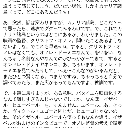
違うって感じてしまう。だいたい現代、しかもカナリア諸
島（って、どこにあるんだ？ｗ）
あ、突然、話は変わりますが、カナリア諸島、どこだ？っ
て思ったら、速攻でググってみるわけです。で、これでカ
ナリア諸島というのはどこにあるか、わかりました。この
映画の監督、クリストフ・オノレ。聞いたことあるような
ないような。でこれも早速wiki。すると、クリストフ・オ
ノレはなくても、オノレ・ドーミエなんて、をいをい、な
んちゅう名前なんやなんてのがひっかかってきて、すると
オンドレ・ドナイヤネンコ、あ、ちゃいます、オノレ・ド
ーミエを見てみたりして、へぇ〜こんなのがいるんだと、
またひとつ賢くなる。つまりですね、ちゃっちゃと自分で
調べてみたら、また広がるってもんですよ、教訓です。
で、本題に戻りますが、ある意味、バタイユを映画化する
なんて難しすぎるんじゃないでしょか、なんぼ イザベ
ル・ヒューペール を、すんません。ユペール....あ、そっ
か、ヴィクトル・ユゴーと同じだ、ヒューゴじゃないの
ね、そのイザベル・ユペールを使ってもなんか違う。イザ
ベルがおまけのインタビューで、オノレ監督の考えで設定