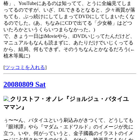
椿」、YouTubeにあるのは知ってて、とうに全編見てしま
ってるのですが、いざ、DLできるとなると、少々画質が落
ちても、ぶっ続けにしてしまってDVDにしてしまいたくな
るのでした。(あ、ちなみにCDで出てる「少女椿」はどつ
いたろかというくらいつまらなかった。)
で、きょう一日はiMovieやら、iDVDいじってたんだけど、
マニュアルもなんも読まずに、あたりだけでいじくってる
から、結局、何もできず。そのうちなんとかなるだろう(←
植木等風に)
[
ツッコミを入れる
]
20080809 Sat
クリストフ・オノレ『ジョルジュ・バタイユ
ママン』
ぅ〜〜ん、バタイユという刷込みがきつくて、どうしても
『眼球譚』やら『マダム・エドワルド』のイメージが先に
立つ。いや、何がっていうと、金子國義のイラストのイメ
ージに占領されてるのだろう。だから、映画見てもなんか