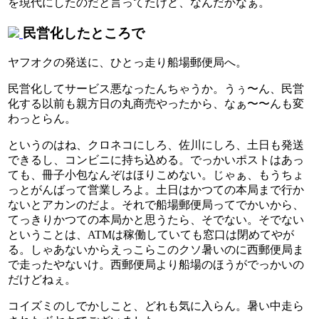
を現代にしたのだと言ってたけど、なんだかなぁ。
民営化したところで
ヤフオクの発送に、ひとっ走り船場郵便局へ。
民営化してサービス悪なったんちゃうか。うぅ〜ん、民営
化する以前も親方日の丸商売やったから、なぁ〜〜んも変
わっとらん。
というのはね、クロネコにしろ、佐川にしろ、土日も発送
できるし、コンビニに持ち込める。でっかいポストはあっ
ても、冊子小包なんぞはほりこめない。じゃぁ、もうちょ
っとがんばって営業しろよ。土日はかつての本局まで行か
ないとアカンのだよ。それで船場郵便局ってでかいから、
てっきりかつての本局かと思うたら、そでない。そでない
ということは、ATMは稼働していても窓口は閉めてやが
る。しゃあないからえっこらこのクソ暑いのに西郵便局ま
で走ったやないけ。西郵便局より船場のほうがでっかいの
だけどねぇ。
コイズミのしでかしこと、どれも気に入らん。暑い中走ら