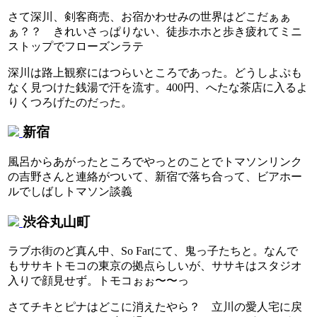
さて深川、剣客商売、お宿かわせみの世界はどこだぁぁ
ぁ？？ きれいさっぱりない、徒歩ホホと歩き疲れてミニ
ストップでフローズンラテ
深川は路上観察にはつらいところであった。どうしよぷも
なく見つけた銭湯で汗を流す。400円、へたな茶店に入るよ
りくつろげたのだった。
新宿
風呂からあがったところでやっとのことでトマソンリンク
の吉野さんと連絡がついて、新宿で落ち合って、ビアホー
ルでしばしトマソン談義
渋谷丸山町
ラブホ街のど真ん中、So Farにて、鬼っ子たちと。なんで
もササキトモコの東京の拠点らしいが、ササキはスタジオ
入りで顔見せず。トモコぉぉ〜〜っ
さてチキとピナはどこに消えたやら？ 立川の愛人宅に戻