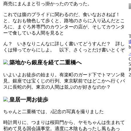
商売にまんまと引っ掛かったのであった。
これでは腹のプライドに関わるのだ、食いなおさねば！
と、なおも物色して歩くと、路地のさらに入り込んだとこ
ろに、まぐろ丼専門のカウンターの店が、そしてカウンタ
ーで食している人間を見ると
T
t
ん？ いきなりこんなに詳しく書いてどうすんだ？ 詳し
くは帰ってからにしよ。 以下、さくっとだけ書いとくぞ
G
築地から銀座を経て二重橋へ
5
P
いよいよお徒歩の始まり。有楽町のガード下でトマソン発
2
見。銀座では宝くじの行列、東京駅前ではどこかへ行くバ
スに長蛇の列。東京の人間は並ぶのが好きなのか？
皇居一周お徒歩
ちゃんと二重橋では、♪記念の写真を撮りました
時計周りに、つまりは桜田門から、ヤモちゃんは生まれて
初めて見る国会議事堂。適度に木陰もあったし風もあっ