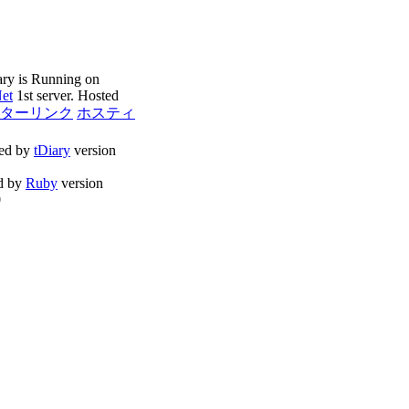
ary is Running on
Net
1st server. Hosted
ターリンク
ホスティ
ed by
tDiary
version
d by
Ruby
version
0