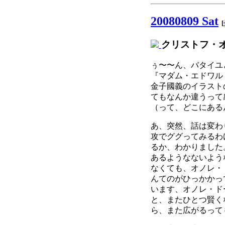
20080809 Sat
[
クリストフ・
ぅ〜〜ん、バタイユ
『マダム・エドワル
金子國義のイラスト
てもなんか違うって
（って、どこにある
あ、突然、話は変わ
攻でググってみるわ
るか、わかりました
あるようなないよう
なくても、オノレ・
んてのがひっかかっ
います、オノレ・ド
と、またひとつ賢く
ら、また広がるって