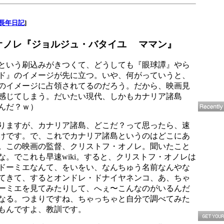
長年日記
]
オノレ『ジョルジュ・バタイユ ママン』
という刷込みがきつくて、どうしても『眼球譚』やら
ド』のイメージが先に立つ。いや、何がっていうと、
のイメージに占領されてるのだろう。だから、映画見
感じてしまう。だいたい現代、しかもカナリア諸島
んだ？ｗ）
りますが、カナリア諸島、どこだ？って思ったら、速
けです。で、これでカナリア諸島というのはどこにあ
。この映画の監督、クリストフ・オノレ。聞いたこと
な。でこれも早速wiki。すると、クリストフ・オノレは
ドーミエなんて、をいをい、なんちゅう名前なんやな
てきて、するとオンドレ・ドナイヤネンコ、あ、ちゃ
ーミエを見てみたりして、へぇ〜こんなのがいるんだ
なる。つまりですね、ちゃっちゃと自分で調べてみた
もんですよ、教訓です。