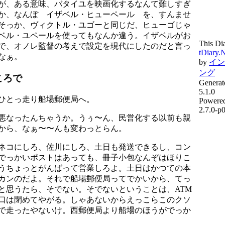
が、ある意味、バタイユを映画化するなんて難しすぎ
か、なんぼ イザベル・ヒューペール を、すんませ
あ、そっか、ヴィクトル・ユゴーと同じだ、ヒューゴじゃ
ベル・ユペールを使ってもなんか違う。イザベルがお
This Di
で、オノレ監督の考えで設定を現代にしたのだと言っ
tDiary.
なぁ。
by
イン
ング
ころで
Generat
5.1.0
ひとっ走り船場郵便局へ。
Powere
2.7.0-p
悪なったんちゃうか。うぅ〜ん、民営化する以前も親
から、なぁ〜〜んも変わっとらん。
ネコにしろ、佐川にしろ、土日も発送できるし、コン
でっかいポストはあっても、冊子小包なんぞはほりこ
うちょっとがんばって営業しろよ。土日はかつての本
カンのだよ。それで船場郵便局ってでかいから、てっ
と思うたら、そでない。そでないということは、ATM
口は閉めてやがる。しゃあないからえっこらこのクソ
で走ったやないけ。西郵便局より船場のほうがでっか