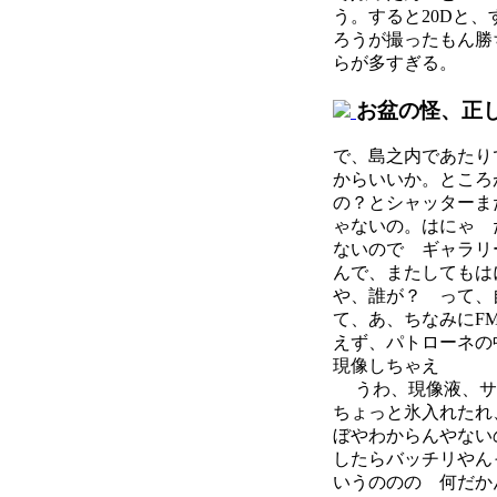
う。すると20Dと
ろうが撮ったもん勝
らが多すぎる。
お盆の怪、正
で、島之内であたり
からいいか。ところ
の？とシャッターま
ゃないの。はにゃ だ
ないので ギャラリ
んで、またしてもは
や、誰が？ って、
て、あ、ちなみにF
えず、パトローネの
現像しちゃえ
うわ、現像液、サ
ちょっと氷入れたれ
ぼやわからんやないの
したらバッチリやん
いうののの 何だか