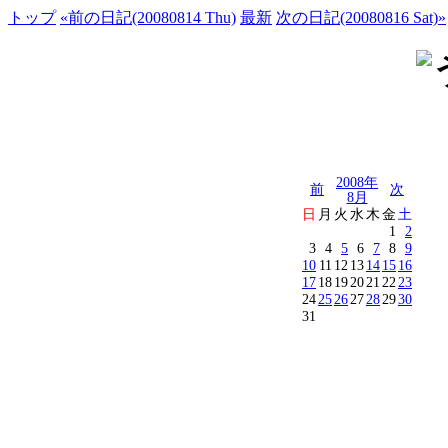
トップ
«前の日記(20080814 Thu)
最新
次の日記(20080816 Sat)»
2008年
前
次
8月
日
月
火
水
木
金
土
1
2
3
4
5
6
7
8
9
10
11
12
13
14
15
16
17
18
19
20
21
22
23
24
25
26
27
28
29
30
31