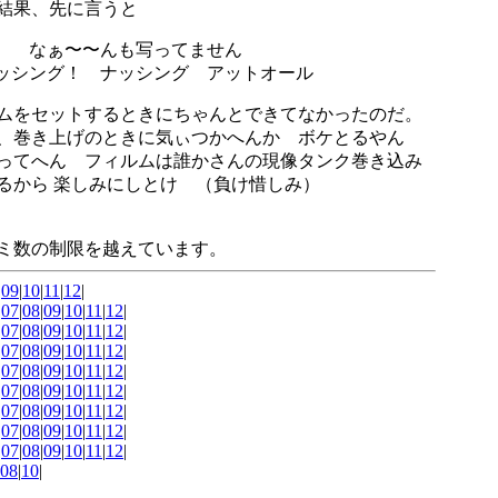
結果、先に言うと
なぁ〜〜んも写ってません
シング！ ナッシング アットオール
ムをセットするときにちゃんとできてなかったのだ。
、巻き上げのときに気ぃつかへんか ボケとるやん
ってへん フィルムは誰かさんの現像タンク巻き込み
るから 楽しみにしとけ （負け惜しみ）
ミ数の制限を越えています。
|
09
|
10
|
11
|
12
|
|
07
|
08
|
09
|
10
|
11
|
12
|
|
07
|
08
|
09
|
10
|
11
|
12
|
|
07
|
08
|
09
|
10
|
11
|
12
|
|
07
|
08
|
09
|
10
|
11
|
12
|
|
07
|
08
|
09
|
10
|
11
|
12
|
|
07
|
08
|
09
|
10
|
11
|
12
|
|
07
|
08
|
09
|
10
|
11
|
12
|
|
07
|
08
|
09
|
10
|
11
|
12
|
08
|
10
|