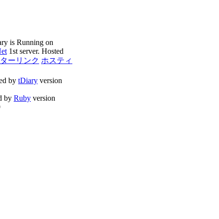
ary is Running on
Net
1st server. Hosted
ターリンク
ホスティ
ed by
tDiary
version
d by
Ruby
version
0