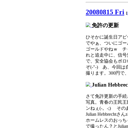
20080815 Fri
[
免許の更新
ひそかに誕生日アピ
でやぁ、ついにゴー
ゴールドやねｗ チ
れと追走中に、信号
で、安全協会もボロ
ぞ(-"-) あ、今
撮ります。300円で
Julian Hebbrec
さて免許更新の手続
写真。青春の王民王
ンねぇ(-。-;) 
Julian Hebbr
ホームレスのおっち
で撮ったん？とJul