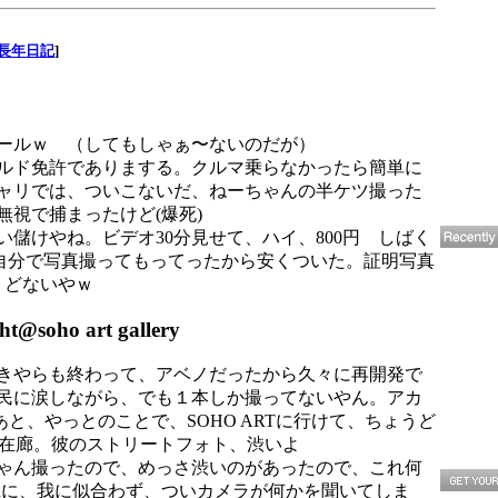
長年日記
]
ールｗ （してもしゃぁ〜ないのだが）
ルド免許でありまする。クルマ乗らなかったら簡単に
ャリでは、ついこないだ、ねーちゃんの半ケツ撮った
無視で捕まったけど(爆死)
い儲けやね。ビデオ30分見せて、ハイ、800円 しばく
回は自分で写真撮ってもってったから安くついた。証明写真
、どないやｗ
ht@soho art gallery
きやらも終わって、アベノだったから久々に再開発で
民に涙しながら、でも１本しか撮ってないやん。アカ
そのあと、やっとのことで、SOHO ARTに行けて、ちょうど
echtさんz在廊。彼のストリートフォト、渋いよ
ゃん撮ったので、めっさ渋いのがあったので、これ何
ianに、我に似合わず、ついカメラが何かを聞いてしま