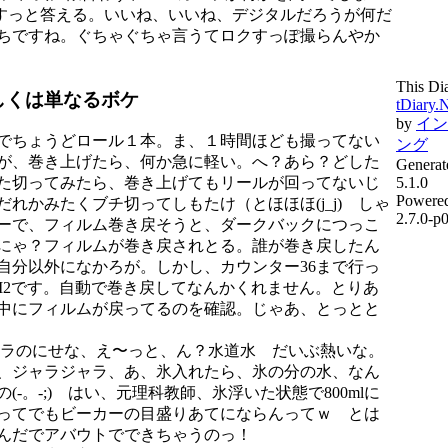
、すっと答える。いいね、いいね、デジタルだろうが何だ
ちですね。ぐちゃぐちゃ言うてロクすっぽ撮らんやか
This Di
しくは単なるボケ
tDiary.
by
イン
でちょうどロール１本。ま、１時間ほども撮ってない
ング
が、巻き上げたら、何か急に軽い。へ？あら？どした
Generat
5.1.0
た切ってみたら、巻き上げてもリールが回ってないじ
Powere
れかみたくブチ切ってしもたけ（とほほほ(j_j) しゃ
2.7.0-p
ーで、フィルム巻き戻そうと、ダークバックにつっこ
にゃ？フィルムが巻き戻されとる。誰が巻き戻したん
自分以外になかろが。しかし、カウンター36まで行っ
M2です。自動で巻き戻してなんかくれません。とりあ
中にフィルムが戻ってるのを確認。じゃあ、とっとと
ラのにせな、え〜っと、ん？水道水 だいぶ熱いな。
、ジャラジャラ、あ、氷入れたら、氷の分の水、なん
(-。-;) はい、元理科教師、氷浮いた状態で800mlに
ってでもビーカーの目盛りあてにならんってｗ とは
んだでアバウトでできちゃうのっ！