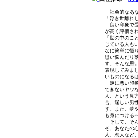
社会的なあな
「浮き世離れ
良い印象で受
が高く評価さ
「世の中のこ
じている人も
なに簡単に悟
思い悩んだり
す。そんな思
表現してみま
いものになる
逆に悪い印象
できないヤワ
人、という見
合、逞しい男
す。また、夢
も身につける
そして、そん
そ、あなたの
人、恋人など