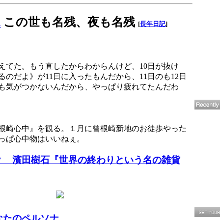
d
この世も名残、夜も名残
[
長年日記
]
えてた。もう直したからわからんけど、10日が抜け
るのだよ》が11日に入ったもんだから、11日のも12日
も気がつかないんだから、やっぱり疲れてたんだわ
根崎心中』を観る。１月に曾根崎新地のお徒歩やった
っぱ心中物はいいねぇ。
▼ 濱田樹石『世界の終わりという名の雑貨
なたのペルソナ