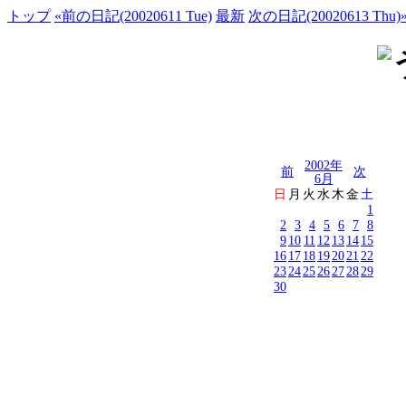
トップ
«前の日記(20020611 Tue)
最新
次の日記(20020613 Thu)
2002年
前
次
6月
日
月
火
水
木
金
土
1
2
3
4
5
6
7
8
9
10
11
12
13
14
15
16
17
18
19
20
21
22
23
24
25
26
27
28
29
30