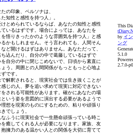
たの印象、ペルソナは、
した知性と感性を持つ人」。
けとめられているならば、あなたの知性と感性
This Di
れているはずです。場合によっては、あなたを
tDiary.
とを悟りきったかのような雰囲気を持つ人」と感
by
イン
いるかもしれません。そう言われても、人間そん
ング
りなど開けるはずはありません。あなただって、
Generat
5.1.0
落ち込んだり、自分の中で葛藤しているはずで
Powere
いを自分の中に閉じこめないで、日頃から素直に
2.7.0-p
しょう。周囲との人間関係がもっともっと心地よ
はずです。
で解釈されると、現実社会では生き抜くことが
な感じの人、夢を追い求めて現実に対応できない
方をされる可能性があります。確かにあなたの場
性という姿を意図的に演出する必要があるようで
や理想を現実のものにするための、粘りや頑張り
べきでしょう。
なふうに現実社会で一生懸命頑張っている時こ
心を癒してくれる人が必要になります。家族、友
、抱擁力のある温かい人との関係を大切に育てて