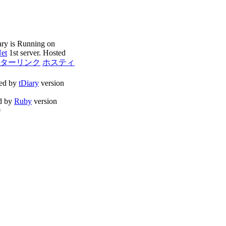
ary is Running on
Net
1st server. Hosted
ターリンク
ホスティ
ed by
tDiary
version
d by
Ruby
version
0