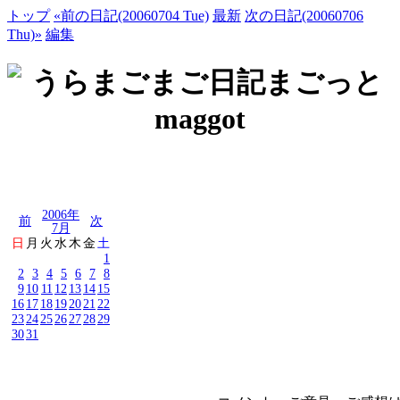
トップ
«前の日記(20060704 Tue)
最新
次の日記(20060706
Thu)»
編集
2006年
前
次
7月
日
月
火
水
木
金
土
1
2
3
4
5
6
7
8
9
10
11
12
13
14
15
16
17
18
19
20
21
22
23
24
25
26
27
28
29
30
31