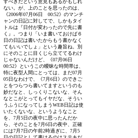
すべきだという意見もあるかもしれ
ない。が、上のことを思ったのは、
《2006年07月06日 00:52》のマンチ
ャンの日記に対してで、しかもタイ
トルは『日付が変わったので先に書
く』。つまり「いま書いておけば６
日の日記は書いたからもう書かなく
てもいいでしょ」という趣旨ね。別
にそのことに目くじら立ててるわけ
じゃないんだけど、《07月06日
00:52》というこの曖昧な時間帯は、
特に夜型人間にとっては、まだ07月
05日なわけで、《7月6日》のできご
とをつらつら書いてますというのも
妙だなと、しっくりこないな、そん
なとこがとってもイヤだな、そうい
うふうになってしまうWEB日記は使
いたくないな、というようなこと
を、7月5日の夜中に思ったんだか
ら、そのことを7月6日の夜中、正確
には7月7日の午前2時過ぎに、7月5
日の日記として書けるのはステキだ