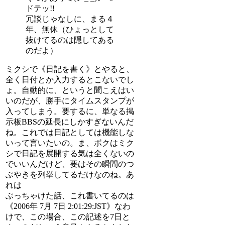
ドテッ!!
冗談じゃなしに、まる４
年、無休（ひょっとして
抜けてるのは隠してある
のだよ）
ミクシで《日記を書く》とやると、
全く日付とか入力するとこないでし
ょ。自動的に、というと聞こえはい
いのだが、勝手にタイムスタンプが
入ってしまう。要するに、単なる掲
示板BBSの延長にしかすぎないんだ
ね。これでは日記としては機能しな
いって言いたいの。ま、ボクはミク
シで日記を展開する気は全くないの
でいいんだけど、要はその瞬間のつ
ぶやきを列挙してるだけなのね。あ
れは
ぶっちゃけた話、これ書いてるのは
《2006年 7月 7日 2:01:29:JST》なわ
けで、この場合、この記述を7日と