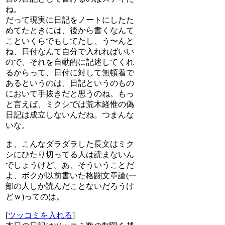
ね。
だって現実に日記をノートにしたた
めてたときには、後から書くなんて
こといくらでもしてたし、う〜んと
ね、日付なんて自分で入れればいい
ので、それを自動的に記述してくれ
るからって、日付に対して無頓着で
あるというのは、日記というのもの
において手抜きだと思うのね。もっ
と言えば、ミクシでは荒木経惟の偽
日記は成立しないんだね。つまんな
いな。
ま、こんなダラダラした長文はミク
シにひたり切ってる人は読まないん
でしょうけど。あ、そういうことだ
よ、ボクが以前書いた格闘文章論(一
部の人しか読んだことないだろうけ
どｗ)ってのは。
[
ツッコミを入れる
]