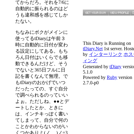
てからだろ。それを7/6に
自動的に振られるのはど
うも違和感を感じてしか
たない。
ちなみにボクがメインに
使ってるtDiaryは午前３
This Diary is Running on
時に自動的に日付が変わ
tDiary.Net
1st server. Host
る設定にしてある。もち
by
インターリンク
ホス
ろん日付はいくらでも移
ィング
動できるんだけど、そう
Generated by
tDiary
versi
でないと365日フルに日
5.1.0
記を書くなんて無理。で
Powered by
Ruby
version
もtDiaryのおかげでいつ
2.7.0-p0
だったっての、すぐ自分
で調べられるのっていい
よぉ。ただしね、●●とデ
ートしたとか、ときに
は、インチキっぽく書い
てしまって、自分で何の
ことかわからないのがい
くつかありミ(ノ_ _)ノ=3