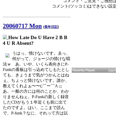
コメント・ご意見・ご感想は、e
コメント(ツッコミ)はできない設
20060717 Mon
[
長年日記
]
How Late Do U Have 2 B B
4 U R Absent?
うはっ、情けないです。ゑっ、
何がって、ジョージの情けな唱
法ｗ あ、いや、いくら表向きにP-
Funkの看板は引っ込めてしもたとし
ても、きょうまで気がつかんとはね
ぇ。ちょっと情けないです。誰か、
教えてくれよぉ〜〜(;￣ー￣A ;;;
あ、一般の方には何のことか、わか
りませんねぇ。P-Funkの新しく録音
したCDがもう１年近くも前に出て
たのですよ。はい、ここまで読ん
で、P-funk？なに、それって方は以