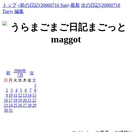
トップ
«前の日記(20060716 Sun)
最新
次の日記(20060718
Tue)»
編集
2006年
前
次
7月
日
月
火
水
木
金
土
1
2
3
4
5
6
7
8
9
10
11
12
13
14
15
16
17
18
19
20
21
22
23
24
25
26
27
28
29
30
31