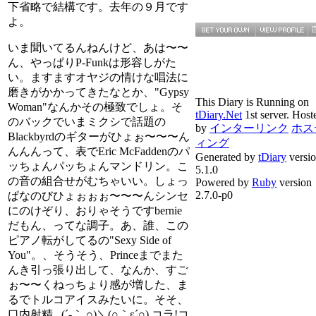
下省略で結構です。去年の９月です
よ。
いま聞いてるんねんけど、あは〜〜
ん、やっぱりP-Funkは形容しがた
い。ますますオヤジの情けな唱法に
磨きがかかってきたなとか、"Gypsy
This Diary is Running on
Woman"なんかその極致でしょ。そ
tDiary.Net
1st server. Host
のバックでいまミクシで話題の
by
インターリンク
ホス
Blackbyrdのギターがひょぉ〜〜〜ん
ィング
んんんって、表でEric McFaddenのパ
Generated by
tDiary
versi
ッちょんパッちょんマンドリン。こ
5.1.0
の音の組合せがむちゃいい。しょっ
Powered by
Ruby
version
2.7.0-p0
ぱなのびひょぉぉぉ〜〜〜んシンセ
にのけぞり、おりゃそうですbernie
だもん、ってな調子。あ、誰、この
ピアノ転がしてるの"Sexy Side of
You"。、そうそう、Princeまでまた
んき引っ張り出して、なんか、すご
ぉ〜〜くねっちょり感が増した、ま
るでトルコアイスみたいに。そそ、
口内射精...(´‐｀ ○)＼(○｀ε´○) コラ!コ