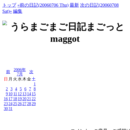
トップ
«前の日記(20060706 Thu)
最新
次の日記(20060708
Sat)»
編集
2006年
前
次
7月
日
月
火
水
木
金
土
1
2
3
4
5
6
7
8
9
10
11
12
13
14
15
16
17
18
19
20
21
22
23
24
25
26
27
28
29
30
31