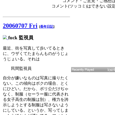
コメント・ご意見・ご感想は、e
コメント(ツッコミ)はできない設
20060707 Fri
[
長年日記
]
fuck 監視員
最近、街を写真して歩いてるとき
に、ウザくてたまらんものがうじょ
うじょいる。それは
民間監視員
自分が嫌いなものは写真に撮りたく
ない。この傾向はボクの場合、とく
にひどい。だから、ポリ公だけぢゃ
なく、制服（セーラー服に代表され
る女子高生の制服は別）、権力を誇
示しようとする制服は写さないよう
にしている。というか、写ってしま