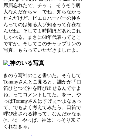
席届忘れたで、チッ--; そうそう病
人なんだからｗ でね、知らなかっ
たんだけど、ピエロハーバーの仲さ
んってのは知る人ゾ知るって存在な
んだね。そして１時間ほどあれこれ
しゃべる。まさに68年代表ってとこ
ですか。そしてこのチャップリンの
写真、もらっていただきましたよ。
神のいる写真
きのう写神のこと書いた。そうして
Tommyさんとこ見ると、誰かが「口
笛ひとつで神を呼び出せるんですよ
ね」ってコメントしてた。を〜、や
っぱTommyさんはすげぇ〜よなぁっ
て、でもよく考えてみたら、口笛で
呼び出される神って、なんだかなぁ
(^。^;) やっぱ、神はこっそり来て
くれなきゃ。