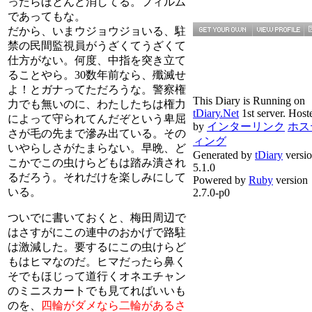
ったらほとんど消してる。フィルム
であってもな。
だから、いまウジョウジョいる、駐
禁の民間監視員がうざくてうざくて
仕方がない。何度、中指を突き立て
ることやら。30数年前なら、殲滅せ
よ！とガナってただろうな。警察権
This Diary is Running on
力でも無いのに、わたしたちは権力
tDiary.Net
1st server. Host
によって守られてんだぞという卑屈
by
インターリンク
ホス
さが毛の先まで滲み出ている。その
ィング
いやらしさがたまらない。早晩、ど
Generated by
tDiary
versi
こかでこの虫けらどもは踏み潰され
5.1.0
るだろう。それだけを楽しみにして
Powered by
Ruby
version
いる。
2.7.0-p0
ついでに書いておくと、梅田周辺で
はさすがにこの連中のおかげで路駐
は激減した。要するにこの虫けらど
もはヒマなのだ。ヒマだったら鼻く
そでもほじって道行くオネエチャン
のミニスカートでも見てればいいも
のを、
四輪がダメなら二輪があるさ